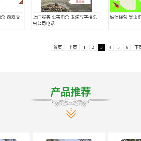
杀 西双版
上门服务 虫害消杀 玉溪写字楼杀
诚信经营 臭虫
虫公司电话
首页
上页
1
2
3
4
5
6
下
产品推荐