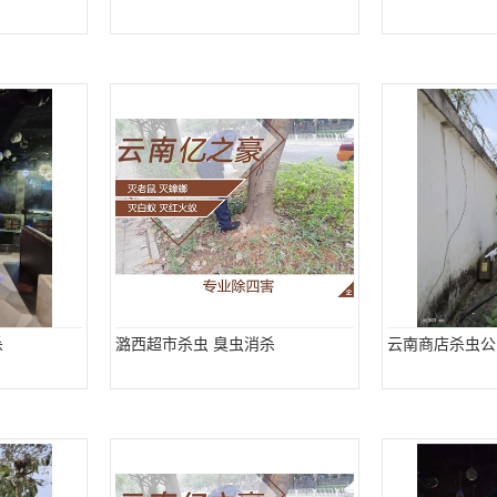
杀
潞西超市杀虫 臭虫消杀
云南商店杀虫公