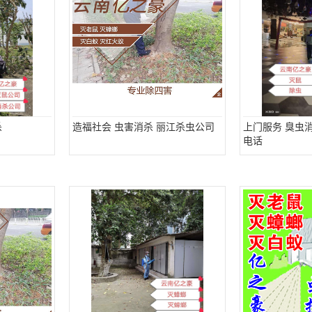
杀
造福社会 虫害消杀 丽江杀虫公司
上门服务 臭虫
电话