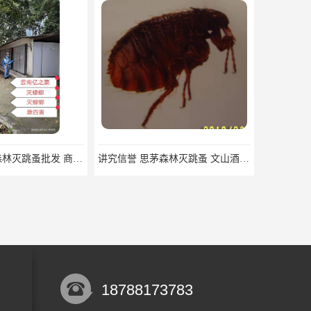
上门服务 楚雄森林灭跳蚤批发 商店灭跳蚤厂商
讲究信誉 思茅森林灭跳蚤 文山酒店灭跳蚤
18788173783