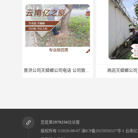
景洪公司灭蟑螂公司电话 公司致力于诚信
商店灭蟑螂公司
您是第
2978256
位访客
版权所有 ©2026-08-07
滇ICP备2025050327号-1
云南亿