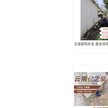
玉溪医院杀虫 臭虫消