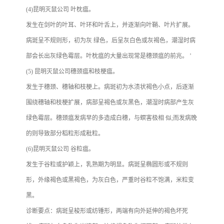
(4)昆明灭鼠公司 叶枕瘟。
发生在剑叶的叶耳、叶环和叶舌上，并逐渐向叶鞘、叶片扩展。
病斑呈不规则形，初为灰 绿色，后呈灰白色或灰褐色，潮湿时病
部会长出灰绿色霉层。叶枕瘟的大量出现常是穗颈瘟的前兆。 ’
(5) 昆明灭鼠公司穗颈瘟和枝梗瘟。
发生于穗颈、穗轴和枝梗上。病斑初为水渍状褐色小点，后逐渐
围绕穗轴和枝梗扩展，病部呈褐色或灰黑色，潮湿时病部产生灰
绿色霉层。穗颈瘟发病早的多造成白穗，与螟害极相 似;而发病晚
的则导致部分稻粒形成秕粒。
(6)昆明灭鼠公司 谷粒瘟。
发生于谷粒或护颖上，乳熟期为明显。病斑呈椭圆形或不规则
形，外缘褐色或黑褐色，为灰白色，严重时谷粒不饱满，米粒变
黑。
诊断要点：病斑呈梭形或纺锤形，两端有向外延伸的褐色坏死