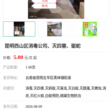
昆明西山区消毒公司、灭四害、驱蛇
5.00
价格：
元/次 起
产品数量：
1.00次
发货地址：
云南省昆明五华区黑林铺街道
关键词：
消毒,灭四害,灭蚂蚁,灭臭虫,灭白蚁,灭跳蚤,灭蜱虫,消
杀,灭红火蚁,白蚁预防,病媒生物防治
发布日期：
2026-08-09