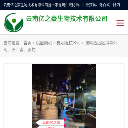
云南亿之豪生物技术有限公司是一家昆明白蚁防治、白蚁预防、除白蚁、除四害、灭蟑螂、消毒等业务的公司，公司致力于诚信经营、科技良好、讲究信誉、造福社会的理念，坚持走技术化、服务统一化,竭诚以优良的施工质量、主动的跟进服务、的管理经验，以诚信取于社会，立足于社会。
云南亿之豪生物技术有限公司
当前位置：
首页
>
供应商机
>
昆明驱蛇公司
> 昆明西山区消毒公
昆明灭鼠
昆明灭白蚁
司、灭四害、驱蛇
昆明灭蟑螂
昆明杀虫
昆明除四害
昆明消杀公司
昆明消毒公司
昆明灭红火蚁公司
昆明驱蛇公司
昆明除虫除蚁