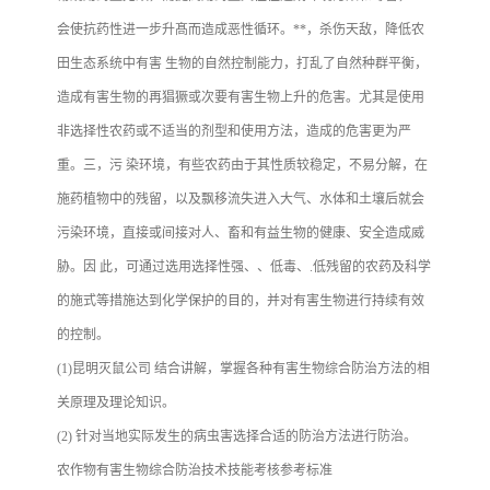
会使抗药性进一步升髙而造成恶性循环。**，杀伤天敌，降低农
田生态系统中有害 生物的自然控制能力，打乱了自然种群平衡，
造成有害生物的再猖獗或次要有害生物上升的危害。尤其是使用
非选择性农药或不适当的剂型和使用方法，造成的危害更为严
重。三，污 染环境，有些农药由于其性质较稳定，不易分解，在
施药植物中的残留，以及飘移流失进入大气、水体和土壤后就会
污染环境，直接或间接对人、畜和有益生物的健康、安全造成威
胁。因 此，可通过选用选择性强、、低毒、.低残留的农药及科学
的施式等措施达到化学保护的目的，并对有害生物进行持续有效
的控制。
(1)昆明灭鼠公司 结合讲解，掌握各种有害生物综合防治方法的相
关原理及理论知识。
(2) 针对当地实际发生的病虫害选择合适的防治方法进行防治。
农作物有害生物综合防治技术技能考核参考标准