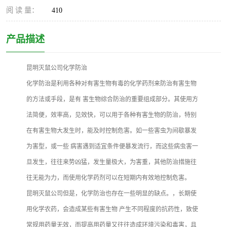
阅 读 量：
410
产品描述
昆明灭鼠公司化学防治
化学防治是利用各种对有害生物有毒的化学药剂来防治有害生物
的方法或手段，是有 害生物综合防治的重要组成部分。其使用方
法简便，效率高，见效快，可以用于各种有害生物的防治，特别
在有害生物大发生时，能及时控制危害。如一些害虫为间歇暴发
为害型，或一些 病害遇到适宜条件便暴发流行，而这些病虫害一
旦发生，往往来势凶猛，发生量极大，为害重，其他防治措施往
往无能为力，而使用化学药剂可以在短期内有效地控制危害。
昆明灭鼠公司但是，化学防治也存在一些明显的缺点。，长期使
用化学农药，会造成某些有害生物 产生不同程度的抗药性，致使
常规用药量无效，而提高用药量又往往造成环境污染和毒害，且