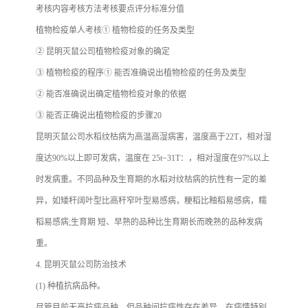
考核内容考核方法考核要点评分标准分值
植物检疫单人考核① 植物检疫的任务及类型
② 昆明灭鼠公司植物检疫对象的确定
③ 植物检疫的程序① 能否准确说出植物检疫的任务及类型
② 能否准确说出确定植物检疫对象的依据
③ 能否正确说出植物检疫的步骤20
昆明灭鼠公司水稻纹枯病为高温高湿病害，温度高于22T，相对湿
度达90%以上即可发病，温度在 25t~31T：，相对湿度在97%以上
时发病重。不同品种及生育期的水稻对纹枯病的抗性有一定的差
异，如矮秆阔叶型比高秆窄叶型易感病，粳稻比釉稻易感病，糯
稻易感病;生育期 短、早熟的品种比生育期长而晚熟的品种发病
重。
4. 昆明灭鼠公司防治技术
(1) 种植抗病品种。
尽管目前无高抗病品种，但品种间抗病性存在差异，在病情特别