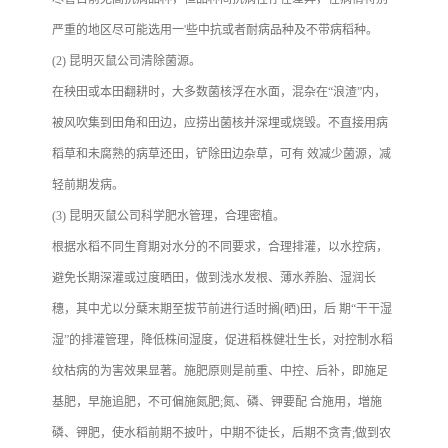
严重的地区尽可能选用一'些中抗或者耐病品种及不带病稻种。
(2) 昆明灭鼠公司清除菌源。
在秧田或本田翻耕时，大多数菌核浮在水面，混杂在“浪渣”内，
被风吹集到田角和田边，应捞出菌核并深埋或烧毁。不直接用病
稻草和未腐熟的病草还田，铲除田边杂草，可有 效减少菌源，减
轻前期发病。
(3) 昆明灭鼠公司科学肥水管理，合理密植。
根据水稻不同生育期对水分的不同要求，合理排灌，以水控病，
避免长期深灌或过度晒田，做到浅水发根、薄水养胎、湿润长
穗，其中尤以分蘖末期至拔节前进行适时搁(晒)田，后 期“干干湿
湿”的排灌管理，降低株间湿度，促进稻株健壮生长，对控制水稻
纹枯病的为害效果显著。施肥原则是前重、中控、后补，即施足
基肥，早施追肥，不可偏施氮肥;氮、磷、钾要配 合施用，増施
磷、钾肥，使水稻前期不披叶，中期不徒长，后期不贪青;做到农