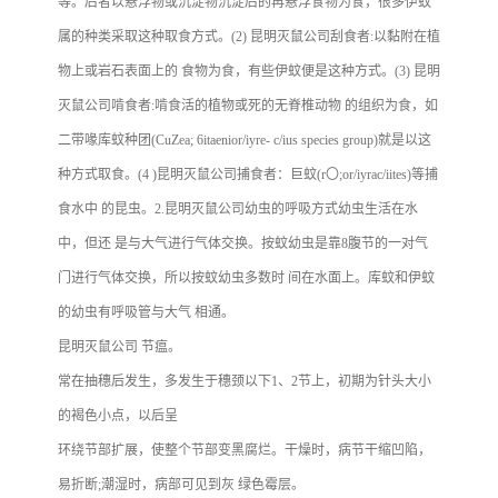
等。后者以悬浮物或沉淀物沉淀后的再悬浮食物为食，很多伊蚊
属的种类采取这种取食方式。
(2) 昆明灭鼠公司刮食者:以黏附在植
物上或岩石表面上的 食物为食，有些伊蚊便是这种方式。
(3) 昆明
灭鼠公司啃食者:啃食活的植物或死的无脊椎动物 的组织为食，如
二带喙库蚊种团(CuZea; 6itaenior/iyre- c/ius species group)就是以这
种方式取食。
(4 )昆明灭鼠公司捕食者：巨蚊(r〇;or/iyrac/iites)等捕
食水中 的昆虫。
2.昆明灭鼠公司幼虫的呼吸方式幼虫生活在水
中，但还 是与大气进行气体交换。按蚊幼虫是靠8腹节的一对气
门进行气体交换，所以按蚊幼虫多数时 间在水面上。库蚊和伊蚊
的幼虫有呼吸管与大气 相通。
昆明灭鼠公司 节瘟。
常在抽穗后发生，多发生于穗颈以下1、2节上，初期为针头大小
的褐色小点，以后呈
环绕节部扩展，使整个节部变黑腐烂。干燥时，病节干缩凹陷，
易折断;潮湿时，病部可见到灰 绿色霉层。