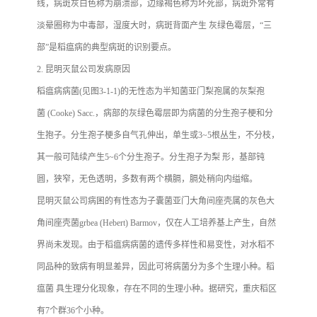
线，病斑灰白色称为崩溃部，边缘褐色称为坏死部，病斑外常有
淡晕圈称为中毒部，湿度大时，病斑背面产生 灰绿色霉层，“三
部”是稻瘟病的典型病斑的识别要点。
2. 昆明灭鼠公司发病原因
稻瘟病病菌(见图3-1-1)的无性态为半知菌亚门梨孢属的灰梨孢
菌 (Cooke) Sacc.，病部的灰绿色霉层即为病菌的分生孢子梗和分
生抱子。分生孢子梗多自气孔伸出，单生或3~5根丛生，不分枝，
其一般可陆续产生5~6个分生孢子。分生孢子为梨 形，基部钝
圆，狭窄，无色透明，多数有两个横膈，膈处稍向内缢缩。
昆明灭鼠公司病囷的有性态为子囊菌亚门大角间座壳属的灰色大
角间座壳菌grbea (Hebert) Barmov，仅在人工培养基上产生，自然
界尚未发现。由于稻瘟病病菌的遗传多样性和易变性，对水稻不
同品种的致病有明显差异，因此可将病菌分为多个生理小种。稻
瘟菌 具生理分化现象，存在不同的生理小种。据研究，重庆稻区
有7个群36个小种。