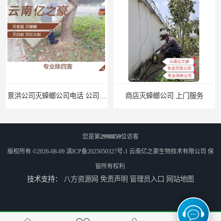
景洪公司灭蟑螂公司电话 公司致力于诚信
商店灭蟑螂公司 上门服务
您是第
2998859
位访客
版权所有 ©2026-08-09
滇ICP备2025050327号-1
云南亿之豪生物技术有限公司
保
留所有权利.
技术支持：
八方资源网
免责声明
管理员入口
网站地图
公司致力于诚信 安宁医院灭跳蚤批发 曲靖工厂灭跳蚤公司
上门服务 楚雄森林灭跳蚤批发 商店灭跳蚤厂商