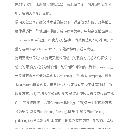
家肥与化肥，长效肥与肥相结合，氮肥应早施，切忌偏施氮肥和
中、后期大量施用氮肥。
昆明灭鼠公司在确保基本苗的情况下，适当放宽行距，改善稻田
群体通透性，降低田间湿度，减轻病害为害。中熟杂交稻品种以
16.5 cmxl9.8 cm为宜，密度为2万丛/亩，有效穗达到20万株/亩，产
量可达400 kg/666.7 m2以上。早熟品种可以适当密植。
昆明灭鼠公司幼虫
1.昆明灭鼠公司幼虫的取食方式初人们将蚊虫
幼虫的 取食方式分为滤食者、刮食者和捕食者。后来Cum­mins 进
一步将取食方式分为集食者 ( collector) 、刮 食者(scrapers)、啃食
者(shredder)和捕食者。很多蚊虫幼虫可以有至少下述两种以上的
取食方式：
(1) 昆明灭鼠公司集食者:通过水流收集悬浮或停留在水
面 上的食物颗粒，后来Cummins和Klug( 1979)进一步将这种方式
分为集食-滤食者(collecting-filtering)和 集食-聚食者(collecting-
gathering),前者以水流中或 水面上的悬浮食物为食，如按蚊、库蚊