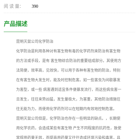
阅 读 量：
390
产品描述
昆明灭鼠公司化学防治
化学防治是利用各种对有害生物有毒的化学药剂来防治有害生物
的方法或手段，是有 害生物综合防治的重要组成部分。其使用方
法简便，效率高，见效快，可以用于各种有害生物的防治，特别
在有害生物大发生时，能及时控制危害。如一些害虫为间歇暴发
为害型，或一些 病害遇到适宜条件便暴发流行，而这些病虫害一
旦发生，往往来势凶猛，发生量极大，为害重，其他防治措施往
往无能为力，而使用化学药剂可以在短期内有效地控制危害。
昆明灭鼠公司但是，化学防治也存在一些明显的缺点。，长期使
用化学农药，会造成某些有害生物 产生不同程度的抗药性，致使
常规用药量无效，而提高用药量又往往造成环境污染和毒害，且