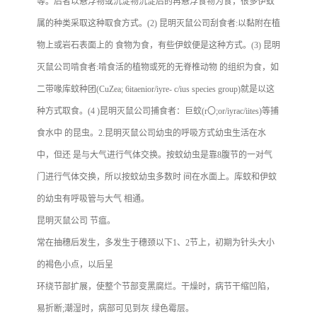
等。后者以悬浮物或沉淀物沉淀后的再悬浮食物为食，很多伊蚊
属的种类采取这种取食方式。
(2) 昆明灭鼠公司刮食者:以黏附在植
物上或岩石表面上的 食物为食，有些伊蚊便是这种方式。
(3) 昆明
灭鼠公司啃食者:啃食活的植物或死的无脊椎动物 的组织为食，如
二带喙库蚊种团(CuZea; 6itaenior/iyre- c/ius species group)就是以这
种方式取食。
(4 )昆明灭鼠公司捕食者：巨蚊(r〇;or/iyrac/iites)等捕
食水中 的昆虫。
2.昆明灭鼠公司幼虫的呼吸方式幼虫生活在水
中，但还 是与大气进行气体交换。按蚊幼虫是靠8腹节的一对气
门进行气体交换，所以按蚊幼虫多数时 间在水面上。库蚊和伊蚊
的幼虫有呼吸管与大气 相通。
昆明灭鼠公司 节瘟。
常在抽穗后发生，多发生于穗颈以下1、2节上，初期为针头大小
的褐色小点，以后呈
环绕节部扩展，使整个节部变黑腐烂。干燥时，病节干缩凹陷，
易折断;潮湿时，病部可见到灰 绿色霉层。