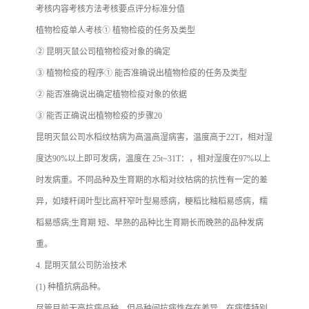
考核内容考核方法考核要点评分标准分值
植物检疫单人考核① 植物检疫的任务及类型
② 昆明灭鼠公司植物检疫对象的确定
③ 植物检疫的程序① 能否准确说出植物检疫的任务及类型
② 能否准确说出确定植物检疫对象的依据
③ 能否正确说出植物检疫的步骤20
昆明灭鼠公司水稻纹枯病为高温高湿病害，温度高于22T，相对湿
度达90%以上即可发病，温度在 25t~31T：，相对湿度在97%以上
时发病重。不同品种及生育期的水稻对纹枯病的抗性有一定的差
异，如矮秆阔叶型比高秆窄叶型易感病，粳稻比釉稻易感病，糯
稻易感病;生育期 短、早熟的品种比生育期长而晚熟的品种发病
重。
4. 昆明灭鼠公司防治技术
(1) 种植抗病品种。
尽管目前无高抗病品种，但品种间抗病性存在差异，在病情特别