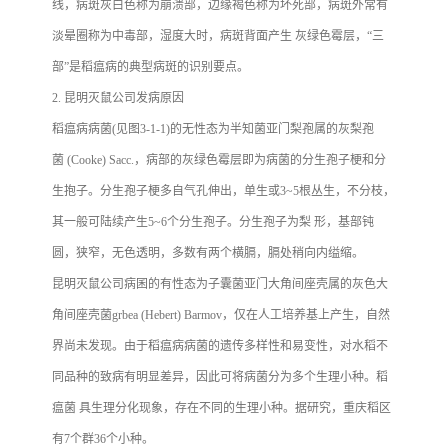
线，病斑灰白色称为崩溃部，边缘褐色称为坏死部，病斑外常有
淡晕圈称为中毒部，湿度大时，病斑背面产生 灰绿色霉层，“三
部”是稻瘟病的典型病斑的识别要点。
2. 昆明灭鼠公司发病原因
稻瘟病病菌(见图3-1-1)的无性态为半知菌亚门梨孢属的灰梨孢
菌 (Cooke) Sacc.，病部的灰绿色霉层即为病菌的分生孢子梗和分
生抱子。分生孢子梗多自气孔伸出，单生或3~5根丛生，不分枝，
其一般可陆续产生5~6个分生孢子。分生孢子为梨 形，基部钝
圆，狭窄，无色透明，多数有两个横膈，膈处稍向内缢缩。
昆明灭鼠公司病囷的有性态为子囊菌亚门大角间座壳属的灰色大
角间座壳菌grbea (Hebert) Barmov，仅在人工培养基上产生，自然
界尚未发现。由于稻瘟病病菌的遗传多样性和易变性，对水稻不
同品种的致病有明显差异，因此可将病菌分为多个生理小种。稻
瘟菌 具生理分化现象，存在不同的生理小种。据研究，重庆稻区
有7个群36个小种。