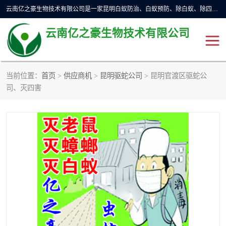
云南亿之豪生物技术有限公司是一家昆明白蚁防治、白蚁预防、除白蚁、除四害、灭蟑螂、消毒等业务的公司，公司致力于诚信经营、科技良好、讲究信誉、造福社会的理念，坚持走技术化、服务统一化,竭诚以优良的施工质量、主动的跟进服务、的管理经验，以诚信取于社会，立足于社会。
云南亿之豪生物技术有限公司
当前位置：
首页
>
供应商机
>
昆明驱蛇公司
> 昆明官渡区驱蛇公
昆明灭鼠
昆明灭白蚁
司、灭四害
昆明灭蟑螂
昆明杀虫
昆明除四害
昆明消杀公司
昆明消毒公司
昆明灭红火蚁公司
昆明驱蛇公司
昆明除虫除蚁