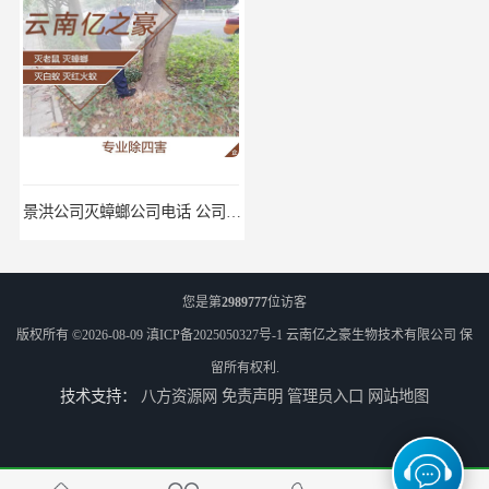
景洪公司灭蟑螂公司电话 公司致力于诚信
商店灭蟑螂公司 上门服务
您是第
2989777
位访客
版权所有 ©2026-08-09
滇ICP备2025050327号-1
云南亿之豪生物技术有限公司
保
留所有权利.
技术支持：
八方资源网
免责声明
管理员入口
网站地图
公司致力于诚信 安宁医院灭跳蚤批发 曲靖工厂灭跳蚤公司
上门服务 楚雄森林灭跳蚤批发 商店灭跳蚤厂商