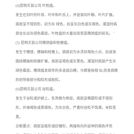
(4)昆明灭鼠公司 叶枕瘟。
发生在剑叶的叶耳、叶环和叶舌上，并逐渐向叶鞘、叶片扩展。
病斑呈不规则形，初为灰 绿色，后呈灰白色或灰褐色，潮湿时病
部会长出灰绿色霉层。叶枕瘟的大量出现常是穗颈瘟的前兆。 ’
(5) 昆明灭鼠公司穗颈瘟和枝梗瘟。
发生于穗颈、穗轴和枝梗上。病斑初为水渍状褐色小点，后逐渐
围绕穗轴和枝梗扩展，病部呈褐色或灰黑色，潮湿时病部产生灰
绿色霉层。穗颈瘟发病早的多造成白穗，与螟害极相 似;而发病晚
的则导致部分稻粒形成秕粒。
(6)昆明灭鼠公司 谷粒瘟。
发生于谷粒或护颖上，乳熟期为明显。病斑呈椭圆形或不规则
形，外缘褐色或黑褐色，为灰白色，严重时谷粒不饱满，米粒变
黑。
诊断要点：病斑呈梭形或纺锤形，两端有向外延伸的褐色坏死