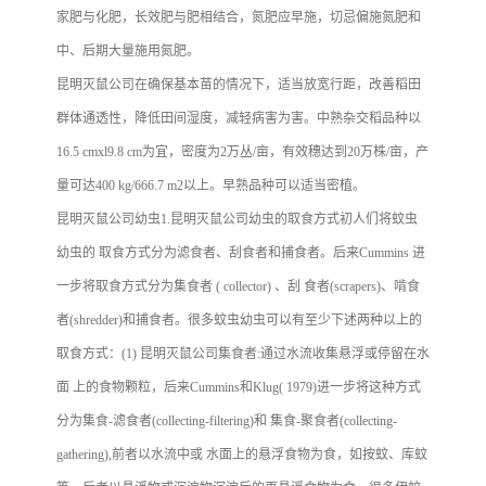
家肥与化肥，长效肥与肥相结合，氮肥应早施，切忌偏施氮肥和
中、后期大量施用氮肥。
昆明灭鼠公司在确保基本苗的情况下，适当放宽行距，改善稻田
群体通透性，降低田间湿度，减轻病害为害。中熟杂交稻品种以
16.5 cmxl9.8 cm为宜，密度为2万丛/亩，有效穗达到20万株/亩，产
量可达400 kg/666.7 m2以上。早熟品种可以适当密植。
昆明灭鼠公司幼虫
1.昆明灭鼠公司幼虫的取食方式初人们将蚊虫
幼虫的 取食方式分为滤食者、刮食者和捕食者。后来Cum­mins 进
一步将取食方式分为集食者 ( collector) 、刮 食者(scrapers)、啃食
者(shredder)和捕食者。很多蚊虫幼虫可以有至少下述两种以上的
取食方式：
(1) 昆明灭鼠公司集食者:通过水流收集悬浮或停留在水
面 上的食物颗粒，后来Cummins和Klug( 1979)进一步将这种方式
分为集食-滤食者(collecting-filtering)和 集食-聚食者(collecting-
gathering),前者以水流中或 水面上的悬浮食物为食，如按蚊、库蚊