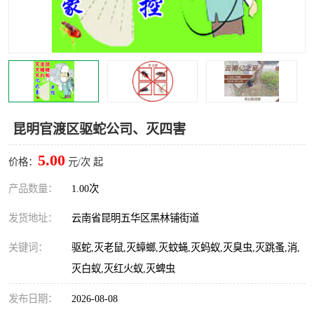
昆明官渡区驱蛇公司、灭四害
5.00
价格：
元/次 起
产品数量：
1.00次
发货地址：
云南省昆明五华区黑林铺街道
关键词：
驱蛇,灭老鼠,灭蟑螂,灭蚊蝇,灭蚂蚁,灭臭虫,灭跳蚤,消,
灭白蚁,灭红火蚁,灭蜱虫
发布日期：
2026-08-08