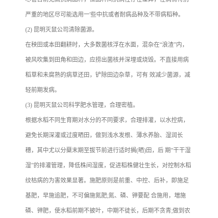
严重的地区尽可能选用一'些中抗或者耐病品种及不带病稻种。
(2) 昆明灭鼠公司清除菌源。
在秧田或本田翻耕时，大多数菌核浮在水面，混杂在“浪渣”内，
被风吹集到田角和田边，应捞出菌核并深埋或烧毁。不直接用病
稻草和未腐熟的病草还田，铲除田边杂草，可有 效减少菌源，减
轻前期发病。
(3) 昆明灭鼠公司科学肥水管理，合理密植。
根据水稻不同生育期对水分的不同要求，合理排灌，以水控病，
避免长期深灌或过度晒田，做到浅水发根、薄水养胎、湿润长
穗，其中尤以分蘖末期至拔节前进行适时搁(晒)田，后 期“干干湿
湿”的排灌管理，降低株间湿度，促进稻株健壮生长，对控制水稻
纹枯病的为害效果显著。施肥原则是前重、中控、后补，即施足
基肥，早施追肥，不可偏施氮肥;氮、磷、钾要配 合施用，増施
磷、钾肥，使水稻前期不披叶，中期不徒长，后期不贪青;做到农