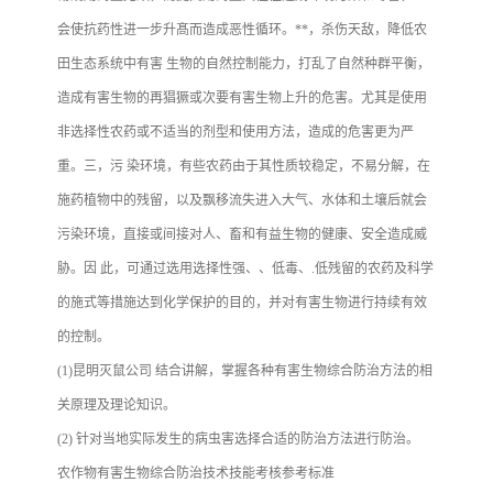
会使抗药性进一步升髙而造成恶性循环。**，杀伤天敌，降低农
田生态系统中有害 生物的自然控制能力，打乱了自然种群平衡，
造成有害生物的再猖獗或次要有害生物上升的危害。尤其是使用
非选择性农药或不适当的剂型和使用方法，造成的危害更为严
重。三，污 染环境，有些农药由于其性质较稳定，不易分解，在
施药植物中的残留，以及飘移流失进入大气、水体和土壤后就会
污染环境，直接或间接对人、畜和有益生物的健康、安全造成威
胁。因 此，可通过选用选择性强、、低毒、.低残留的农药及科学
的施式等措施达到化学保护的目的，并对有害生物进行持续有效
的控制。
(1)昆明灭鼠公司 结合讲解，掌握各种有害生物综合防治方法的相
关原理及理论知识。
(2) 针对当地实际发生的病虫害选择合适的防治方法进行防治。
农作物有害生物综合防治技术技能考核参考标准