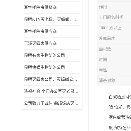
作用
写字楼除虫供货商
上门服务时间
昆明KTV灭老鼠、灭蟑螂、病媒生物防治
100平方以上
写字楼除虫供应商
冷库高度
玉溪灭四害供应商
面积数
昆明有害生物防治公司
时间
昆明病媒生物防治公司
毒性
昆明灭四害公司、灭蟑螂公司、灭臭虫公司、灭蚂蚁公司
消杀对象
造福社会 个旧办公室灭老鼠价格
白蚁栖息习性
公司致力于诚信 曲靖饭店灭老鼠
暗 怕光，
家白蚁营造
度 保持在2