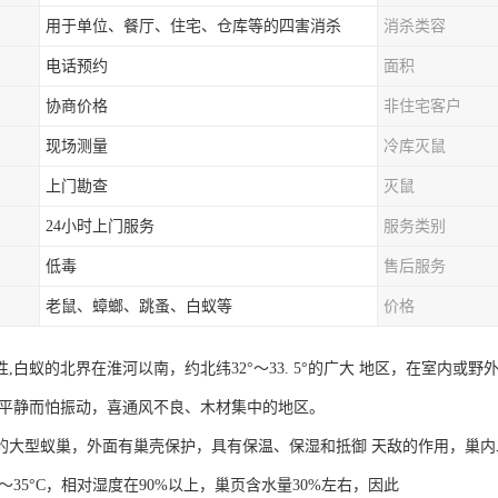
用于单位、餐厅、住宅、仓库等的四害消杀
消杀类容
电话预约
面积
协商价格
非住宅客户
现场测量
冷库灭鼠
上门勘查
灭鼠
24小时上门服务
服务类别
低毒
售后服务
老鼠、蟑螂、跳蚤、白蚁等
价格
,白蚁的北界在淮河以南，约北纬32°～33. 5°的广大 地区，在室内
喜平静而怕振动，喜通风不良、木材集中的地区。
的大型蚁巢，外面有巢壳保护，具有保温、保湿和抵御 天敌的作用，巢内二氧
5～35°C，相对湿度在90%以上，巢页含水量30%左右，因此