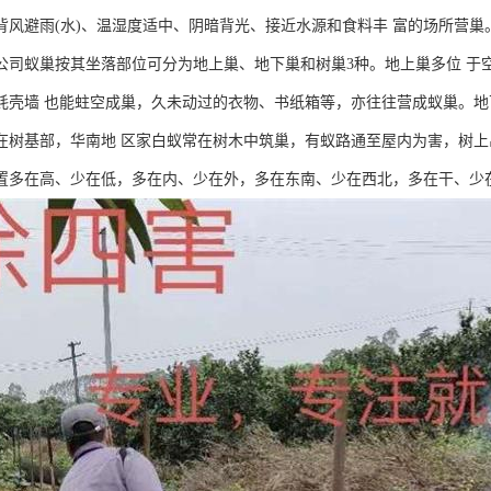
背风避雨(水)、温湿度适中、阴暗背光、接近水源和食料丰 富的场所营巢
公司蚁巢按其坐落部位可分为地上巢、地下巢和树巢3种。地上巢多位 于
蚝壳墙 也能蛀空成巢，久未动过的衣物、书纸箱等，亦往往营成蚁巢。地
在树基部，华南地 区家白蚁常在树木中筑巢，有蚁路通至屋内为害，树上
置多在高、少在低，多在内、少在外，多在东南、少在西北，多在干、少