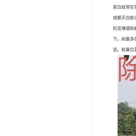
家白蚁常在
成都灭白蚁
的泥堵墙和
下。树巢多
说，蚁巢位