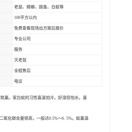
老鼠、蟑螂、跳蚤、白蚁等
100平方以内
免费查看现场出方案后报价
专业公司
服务
灭老鼠
全程售后
电议
或野外筑巢。家白蚁的习性喜温怕冷，好湿但怕水，喜
化碳含量很高，一般达0.5%～6. 5%。蚁巢温