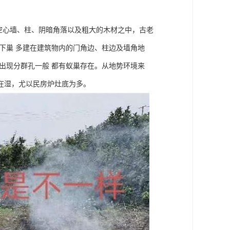
。
空心墙、柱、阴暗角落以及粗大的木材之中，古老
下巢 多建在建筑物内的门角边、柱边及墙角地
出现分群孔一般 都有蚁巢存在。从地势环境来
在湿，尤以民房炉灶底为多。