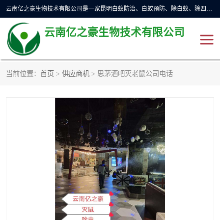
云南亿之豪生物技术有限公司是一家昆明白蚁防治、白蚁预防、除白蚁、除四害、灭蟑螂、消毒等业务的公司，公司致力于诚信经营、科技良好、讲究信誉、造福社会的理念，坚持走技术化、服务统一化,竭诚以优良的施工质量、主动的跟进服务、的管理经验，以诚信取于社会，立足于社会。
云南亿之豪生物技术有限公司
当前位置：
首页
>
供应商机
> 思茅酒吧灭老鼠公司电话
昆明灭鼠
昆明灭白蚁
昆明灭蟑螂
昆明杀虫
昆明除四害
昆明消杀公司
昆明消毒公司
昆明灭红火蚁公司
昆明驱蛇公司
昆明除虫除蚁