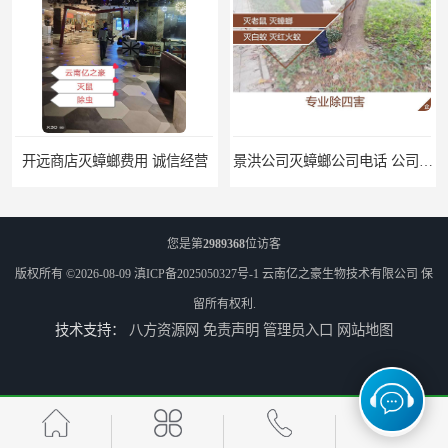
开远商店灭蟑螂费用 诚信经营
景洪公司灭蟑螂公司电话 公司致力于诚信
您是第
2989368
位访客
版权所有 ©2026-08-09
滇ICP备2025050327号-1
云南亿之豪生物技术有限公司
保
留所有权利.
技术支持：
八方资源网
免责声明
管理员入口
网站地图
商店灭蟑螂公司 上门服务
公司致力于诚信 安宁医院灭跳蚤批发 曲靖工厂灭跳蚤公司