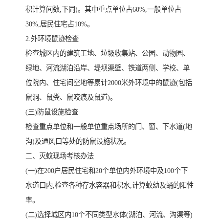
积计算间数,下同)。其中重点单位占60%,一般单位占
30%,居民住宅占10%。
2.外环境鼠迹检查
检查城区内的建筑工地、垃圾收集站、公园、动物园、
绿地、河流湖泊沿岸、堤坝渠壁、铁道两侧、学校、单
位院内、住宅间空地等累计2000米外环境中的鼠迹(包括
鼠洞、鼠粪、鼠咬痕及鼠道)。
(三)防鼠设施检查
检查重点单位和一般单位重点场所的门、窗、下水道(地
沟)及通风口等处的防鼠设施状况。
二、灭蚊现场考核办法
(一)在200户居民住宅和20个单位内外环境中及100个下
水道口内,检查各种存水容器和积水,计算蚊幼及蛹的阳性
率。
(二)选择城区内10个不同类型水体(湖泊、河流、沟渠等)