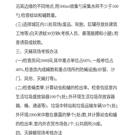
沿其边缘的不同地点,用500ml收集勺采集水样不少于100
勺,检查蚊幼和蛹数量。
(三)选择城区内15处现场(废品、轮胎、缸罐存放处建筑
工地等)白天诱蚊30分钟(考核人员、暴落胳膊和小腿),检
查诱获成蚊数。
三、灭蝇现场考核办法
(一)检查房间2000间,其中重点单位占60%,一般单位占
40%,检查房内成蝇数和重点场所的防蝇设施(纱窗、沙
门、风帘、灭蝇灯等)。
(二)检查蝇类孳,计算幼虫和蛹的检出率。检查包括室内
生活垃圾盛放容器100个(处);外环境生活垃圾存放容器
箱、桶、通道等)、垃圾中转站和垃圾运输车辆50个(处);
外环境2000米中散在暴露的孳个(处)数,并计算幼虫和蛹
的检出率;室内外农贸市场各2个;公共厕所20座。
四、灭蟑螂现场考核办法