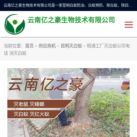
云南亿之豪生物技术有限公司是一家昆明白蚁防治、白蚁预防、除白蚁、除四害、灭蟑螂、消毒等业务的公司，公司致力于诚信经营、科技良好、讲究信誉、造福社会的理念，坚持走技术化、服务统一化,竭诚以优良的施工质量、主动的跟进服务、的管理经验，以诚信取于社会，立足于社会。
云南亿之豪生物技术有限公司
当前位置：
首页
>
供应商机
>
昆明灭白蚁
> 昭通工厂灭白蚁公司电
昆明灭鼠
昆明灭白蚁
话 消灭白蚁
昆明灭蟑螂
昆明杀虫
昆明除四害
昆明消杀公司
昆明消毒公司
昆明灭红火蚁公司
昆明驱蛇公司
昆明除虫除蚁