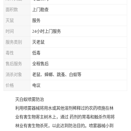
面积数
上门勘查
灭鼠
服务
时间
24小时上门服务
服务类别
灭老鼠
毒性
低毒
售后服务
全程售后
消杀对象
老鼠、蟑螂、跳蚤、白蚁等
价格
电议
灭白蚁喷雾防治
利用喷雾器械将用水或其他溶剂稀释过的农药喷施在林
业有害生物寄主树木上，通过 药剂的胃毒和触杀作用将
林业有害生物杀死，以此达到防治目的。喷雾器械小到