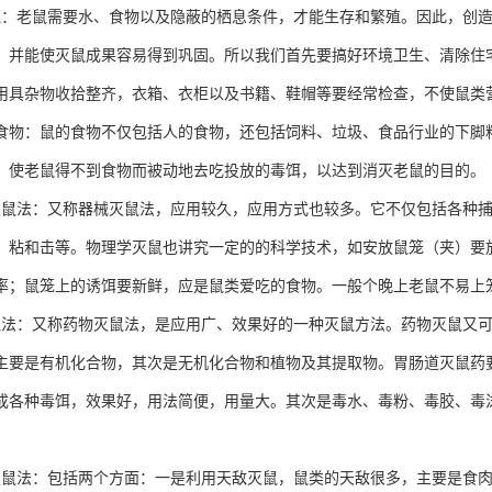
鼠：老鼠需要水、食物以及隐蔽的栖息条件，才能生存和繁殖。因此，创
，并能使灭鼠成果容易得到巩固。所以我们首先要搞好环境卫生、清除住
用具杂物收拾整齐，衣箱、衣柜以及书籍、鞋帽等要经常检查，不使鼠类
食物：鼠的食物不仅包括人的食物，还包括饲料、垃圾、食品行业的下脚
，使老鼠得不到食物而被动地去吃投放的毒饵，以达到消灭老鼠的目的。
灭鼠法：又称器械灭鼠法，应用较久，应用方式也较多。它不仅包括各种
、粘和击等。物理学灭鼠也讲究一定的的科学技术，如安放鼠笼（夹）要
率；鼠笼上的诱饵要新鲜，应是鼠类爱吃的食物。一般个晚上老鼠不易上笼
鼠法：又称药物灭鼠法，是应用广、效果好的一种灭鼠方法。药物灭鼠又
主要是有机化合物，其次是无机化合物和植物及其提取物。胃肠道灭鼠药
成各种毒饵，效果好，用法简便，用量大。其次是毒水、毒粉、毒胶、毒
灭鼠法：包括两个方面：一是利用天敌灭鼠，鼠类的天敌很多，主要是食