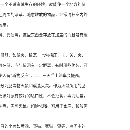
造一个不适宜其生存的环境，就能使一个地方的鼠
宅周围的杂草、随意堆放的物品，经常清扫室内外
营巢。
料、粪便等，这些东西要存放在加盖的而且没有缝
捕鼠器，如鼠夹、鼠笼，也包括压、卡、关、夹、
放在鼠，应与鼠洞有一定距离，有时用些伪装，可
因有“新物反应”，二、三天后上笼率会提高。
可分为肠毒物灭鼠和熏蒸灭鼠。作为灭鼠所用的肠
要求对鼠有较好的适口性，不会拒食，毒力适当。
沫等。熏蒸灭鼠，如磷化铝、可用于仓库、轮船熏
肉目的小兽如黄鼬、野猫、家猫、狐等，鸟类中的