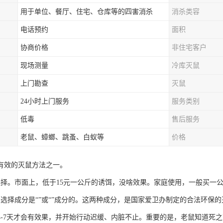
用于单位、餐厅、住宅、仓库等的四害消杀
消杀类容
电话预约
面积
协商价格
非住宅客户
现场测量
冷库灭鼠
上门勘查
灭鼠
24小时上门服务
服务类别
低毒
售后服务
老鼠、蟑螂、跳蚤、白蚁等
价格
有效的灭鼠方法之一。
选择。市面上，低于15元一公斤的诱饵，没啥效果。家庭使用，一般买一
要选择成分是“”或“”成分的。这两种成分，是国家爱卫办制定的合法环保
4-7天才会有效果，并开始行动迟缓、内脏不止。重要的是，老鼠知道死