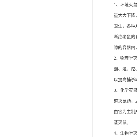
1、环境灭
量大大下降
卫生，各种
断绝老鼠的
隙的容器内
2、物理学
翻、灌、挖
以提高捕杀
3、化学灭
道灭鼠药，
由它为主制
蒸灭鼠。
4、生物学