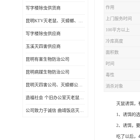
作用
写字楼除虫供货商
上门服务时间
昆明KTV灭老鼠、灭蟑螂、病媒生物防治
100平方以上
写字楼除虫供应商
冷库高度
玉溪灭四害供应商
面积数
昆明有害生物防治公司
时间
昆明病媒生物防治公司
毒性
昆明灭四害公司、灭蟑螂公司、灭臭虫公司、灭蚂蚁公司
消杀对象
造福社会 个旧办公室灭老鼠价格
灭鼠诱饵，
公司致力于诚信 曲靖饭店灭老鼠
1、诱饵的
2、诱饵，
吃了以后，