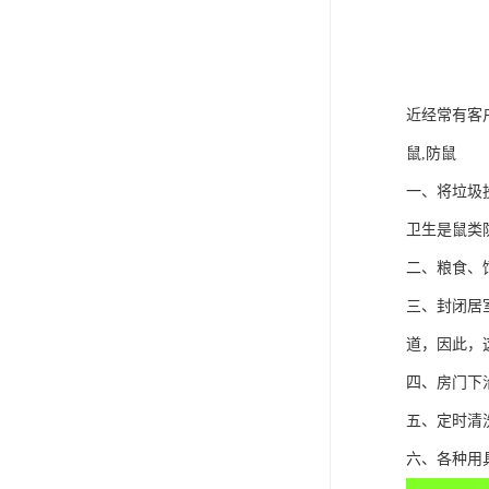
近经常有客
鼠,防鼠
一、将垃圾
卫生是鼠类
二、粮食、
三、封闭居
道，因此，
四、房门下
五、定时清
六、各种用