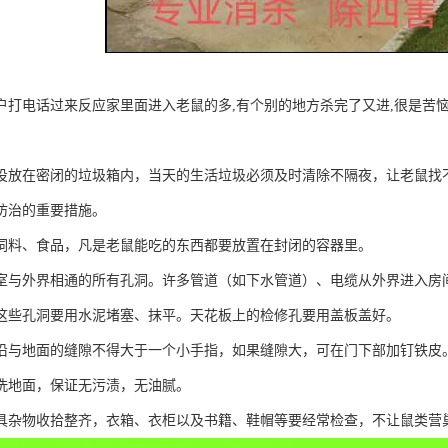
户打电话过来反应家里面进入老鼠的多,有个别的地方杀完了又进,很是苦恼
投放在密闭的垃圾箱内，当天的生活垃圾必须及时清除不隔夜，让老鼠找
防治的重要措施。
饲料、食品，凡是老鼠能吃的东西都要放置在封闭的容器里。
室与外界相通的所有孔洞。许多管道（如下水管道）、电缆从外界进入房
这些孔洞要用水泥堵塞、抹平。天花板上的检修孔要用盖板盖好。
沿与地面的缝隙不得大于一个小手指，如果缝隙大，可在门下部加钉铁皮
洗地面，保证无污渍，无油腻。
具杂物收拾整齐，衣箱、衣柜以及书籍、鞋帽等要经常检查，不让鼠类营