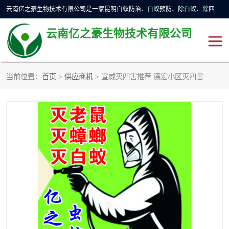
云南亿之豪生物技术有限公司是一家昆明白蚁防治、白蚁预防、除白蚁、除四害、灭蟑螂、消毒等业务的公司，公司致力于诚信经营、科技良好、讲究信誉、造福社会的理念，坚持走技术化、服务统一化,竭诚以优良的施工质量、主动的跟进服务、的管理经验，以诚信取于社会，立足于社会。
云南亿之豪生物技术有限公司
当前位置：
首页
>
供应商机
> 宣威灭四害推荐 德宏小区灭四害
昆明灭鼠
昆明灭白蚁
昆明灭蟑螂
昆明杀虫
昆明除四害
昆明消杀公司
昆明消毒公司
昆明灭红火蚁公司
昆明驱蛇公司
昆明除虫除蚁