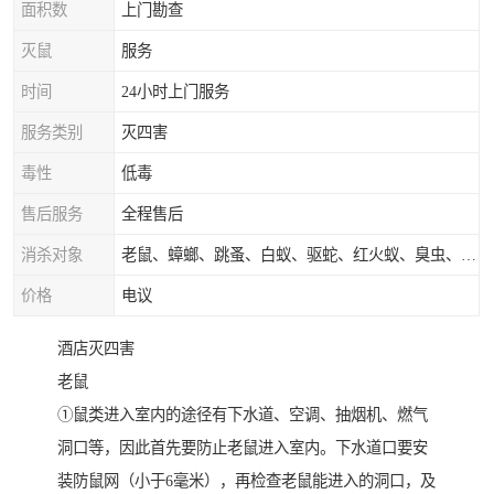
面积数
上门勘查
灭鼠
服务
时间
24小时上门服务
服务类别
灭四害
毒性
低毒
售后服务
全程售后
消杀对象
老鼠、蟑螂、跳蚤、白蚁、驱蛇、红火蚁、臭虫、蚂蚁等
价格
电议
酒店灭四害
老鼠
①鼠类进入室内的途径有下水道、空调、抽烟机、燃气
洞口等，因此首先要防止老鼠进入室内。下水道口要安
装防鼠网（小于6毫米），再检查老鼠能进入的洞口，及