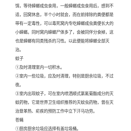
饵，等待蟑螂成虫食用，一般蟑螂成虫食用后，感到不
适，回窝休息，半个小时就会，而在前排除的粪便都是
带有一定毒性，可以毒死窝内专吃蟑螂成虫粪便长大的
小蟑螂。同时窝内蟑螂尸体多了，会被同伴分食掉，这
也是蟑螂有同类残杀的习性。以此便能将蟑螂全部灭
治。
蚊子
①及时清理室内一切积水。
②室内一些垃圾，应及时清理，特别是厨余垃圾，不过
夜。
③室内出现蚊子，可在室内喷洒顺式氯氰菊酯成分的灭
蚊药物，它是世界卫生组织推荐的灭蚊虫药物，曾在灭
治登革热、疟疾的预防工作中立下汗马功劳。
苍蝇
①厨房厨余垃圾应选择有盖垃圾桶。