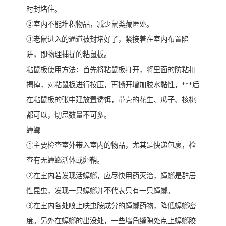
时封堵住。
②室内不能堆积物品，减少鼠类藏匿处。
③老鼠进入的通道被封堵好了，紧接着在室内布置陷
阱，即物理捕捉的粘鼠板。
粘鼠板使用方法：首先将粘鼠板打开，将里面的防粘扣
揭掉，对粘鼠板进行按压，再撕开增加胶水黏性，***后
在粘鼠板的张中建放置诱饵，带壳的花生、瓜子、核桃
都可以，切忌数量不可多。
蟑螂
①主要检查室外带入室内的物品，尤其是快递包裹，检
查有无蟑螂活体或卵鞘。
②在室内若发现活蟑螂，应尽快用药灭治，蟑螂是群居
性昆虫，发现一只蟑螂并不代表只有一只蟑螂。
③在室内各处喷上呋虫胺成分的蟑螂药物，降低蟑螂密
度。另外在蟑螂的出没处，一些墙角缝隙处点上蟑螂胶