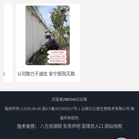
公司致力于诚信 安宁医院灭跳蚤批发 曲靖工厂灭跳蚤公司
上门服务 楚雄森林灭跳蚤批发 商店灭跳蚤厂商
您是第
2985341
位访客
版权所有 ©2026-08-08
滇ICP备2025050327号-1
云南亿之豪生物技术有限公司
保
留所有权利.
技术支持：
八方资源网
免责声明
管理员入口
网站地图