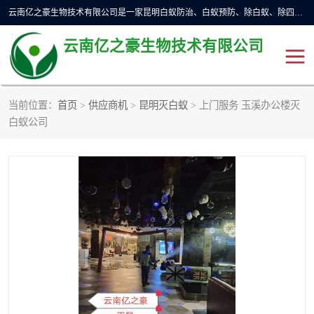
云南亿之豪生物技术有限公司是一家昆明白蚁防治、白蚁预防、除白蚁、除四害、灭蟑螂、消毒等业务的公司，公司致力于诚信经营、科技良好、讲究信誉、造福社会的理念，坚持走技术化、服务统一化,竭诚以优良的施工质量、主动的跟进服务、的管理经验，以诚信取于社会，立足于社会。
云南亿之豪生物技术有限公司
当前位置：
首页
>
供应商机
>
昆明灭白蚁
> 上门服务 玉溪办公楼灭
昆明灭鼠
昆明灭白蚁
白蚁公司
昆明灭蟑螂
昆明杀虫
昆明除四害
昆明消杀公司
昆明消毒公司
昆明灭红火蚁公司
昆明驱蛇公司
昆明除虫除蚁