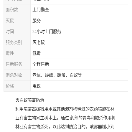
面积数
上门勘查
灭鼠
服务
时间
24小时上门服务
服务类别
灭老鼠
毒性
低毒
售后服务
全程售后
消杀对象
老鼠、蟑螂、跳蚤、白蚁等
价格
电议
灭白蚁喷雾防治
利用喷雾器械将用水或其他溶剂稀释过的农药喷施在林
业有害生物寄主树木上，通过 药剂的胃毒和触杀作用将
林业有害生物杀死，以此达到防治目的。喷雾器械小到