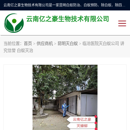
云南亿之豪生物技术有限公司是一家昆明白蚁防治、白蚁预防、除白蚁、除四害、灭蟑螂、消毒等业务的公司，公司致力于诚信经营、科技良好、讲究信誉、造福社会的理念，坚持走技术化、服务统一化,竭诚以优良的施工质量、主动的跟进服务、的管理经验，以诚信取于社会，立足于社会。
云南亿之豪生物技术有限公司
当前位置：
首页
>
供应商机
>
昆明灭白蚁
> 临沧医院灭白蚁公司 讲
昆明灭鼠
昆明灭白蚁
究信誉 白蚁灭治
昆明灭蟑螂
昆明杀虫
昆明除四害
昆明消杀公司
昆明消毒公司
昆明灭红火蚁公司
昆明驱蛇公司
昆明除虫除蚁