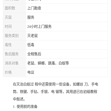
面积数
上门勘查
灭鼠
服务
时间
24小时上门服务
服务类别
灭老鼠
毒性
低毒
售后服务
全程售后
消杀对象
老鼠、蟑螂、跳蚤、白蚁等
价格
电议
在灭治白蚁过 程中还需使用一些设备，如螺丝 刀、手电
筒、铁键、手钻、手银、电 锯等，其用途已在初级教程
中叙述。
1. 使用前的准备