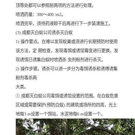
顶等处都可以参照前两项的方法进行处理。
喷洒药量：300～400 /m2。
喷洒完毕，须待药液晾干后再进行下一步装潢施工。
(3) 成都灭白蚁公司诱杀灭白蚁
1) 操作要点。在难以发现蚁巢或须进行长期预防时使用
该方法，定 期检查，发现毒饵或诱馆霉变进行更换，发
现诱饵已诱集白蚁时喷洒杀 虫剂粉剂进行杀灭。
2) 操作步骤。诱杀可以进一步分为毒饵诱杀和诱傅诱集
粉剂毒杀两
大类。
① 成都灭白蚁公司毒饵或诱馆设置的范围。在白蚁危害
区域或需要保护(预防白蚁) 的建筑或场所的四周，光土
地每3 m设置一个饵站，水泥地每6 m设置一个。