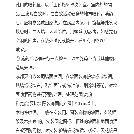
孔口的喷药量，以手压药瓶3～5次为宜。室内外的物
品 上发现白蚁时，在白蚁活动较多的地方喷药，喷药
后，应将物品放回原 处。在房屋内梁、门窗框等处发现
蚁患时，在入墙、入地部位，用螺丝 刀敲击，如感觉有
空洞的回声，在该处插孔或撬开，看见有白蚁以后
喷 药。
④ 施药后必须进行一次检查，以免施药不当或其他原因
造成失误。
成都灭白蚁公司墙面喷洒。在墙面装饰护墙板或墙裙，
贴墙纸或墙布，贴饰面砖或 做油漆、刷涂料等前，对墙
面喷洒药物进行预防处理。处理范围(高度
和宽度)要比实际装饰面向外延伸10 cm以上。
木构件喷洒。一般在安装门、窗装饰物的墙面，安装框
架及木护套 的，安装固定橱柜、柜处的墙面和地面喷洒
白蚁预防药物。对安装 护墙板或墙裙、楼梯、天花板吊