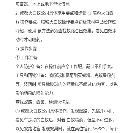
喷雾器、地上或地下型诱傅盒。
2. 成都灭白蚁公司具体施用要点和步骤 (1)喷粉灭白蚁
1) 操作要点。喷粉灭白蚁操作要点初级教材中已经作过
介绍，使用 该方法必须查找蚁路合围蚁巢，看见白蚁走
动时才可喷药。
2) 操作步骤
① 工作准备
个人防护准备：在操作前应穿工作服，戴口罩和手套。
工具和药物准备：喷粉球和氯菊酯灭蚁粉、克蚁星粉剂
等。装药时 喷具橡胶球内的药量以不超过1/3为宜，以免
影响药粉的喷射能力。
查找蚁路、蚁巢，检测诱俾站。
③ 成都灭白蚁公司具体操作。发现蚁路，先挑开小孔，
看见有走动的白蚁后，对着 白蚁喷药，但量不可过多，
以免蚁路堵塞;发现蚁巢时，就在巢位插孔 3～5个，每个