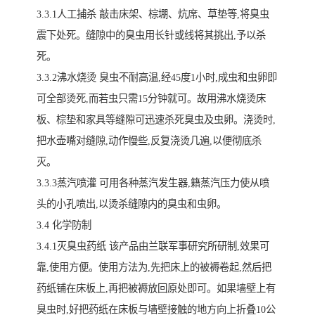
3.3.1人工捕杀 敲击床架、棕堋、炕席、草垫等,将臭虫
震下处死。缝隙中的臭虫用长针或线将其挑出,予以杀
死。
3.3.2沸水烧烫 臭虫不耐高温,经45度1小时,成虫和虫卵即
可全部烫死,而若虫只需15分钟就可。故用沸水烧烫床
板、棕垫和家具等缝隙可迅速杀死臭虫及虫卵。浇烫时,
把水壶嘴对缝隙,动作慢些,反复浇烫几遍,以便彻底杀
灭。
3.3.3蒸汽喷灌 可用各种蒸汽发生器,籍蒸汽压力使从喷
头的小孔喷出,以烫杀缝隙内的臭虫和虫卵。
3.4 化学防制
3.4.1灭臭虫药纸 该产品由兰联军事研究所研制,效果可
靠,使用方便。使用方法为,先把床上的被褥卷起,然后把
药纸铺在床板上,再把被褥放回原处即可。如果墙壁上有
臭虫时,好把药纸在床板与墙壁接触的地方向上折叠10公