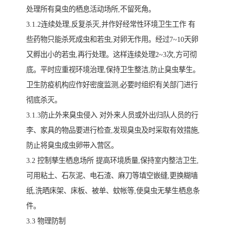
处理所有臭虫的栖息活动场所,不留死角。
3.1.2连续处理,反复杀灭,并作好经常性环境卫生工作 有
些药物只能杀死成虫和若虫,对卵无作用。经过7~10天卵
又孵出小的若虫,再行处理。这样连续处理2~3次,方可彻
底。平时应重视环境治理,保持卫生整洁,防止臭虫孳生。
卫生防疫机构应作好密度监测,必要时组织有关部门进行
彻底杀灭。
3.1.3防止外来臭虫侵入 对外来人员或外出归队人员的行
李、家具的物品要进行检查,发现臭虫及时采取有效措施,
防止将臭虫成虫卵带入营区。
3.2 控制孳生栖息场所 提高环境质量,保持室内整洁卫生,
可用粘土、石灰泥、电石渣、麻刀等填空嵌缝,更换糊墙
纸,洗晒床架、床板、被单、蚊帐等,使臭虫无孳生栖息条
件。
3.3 物理防制