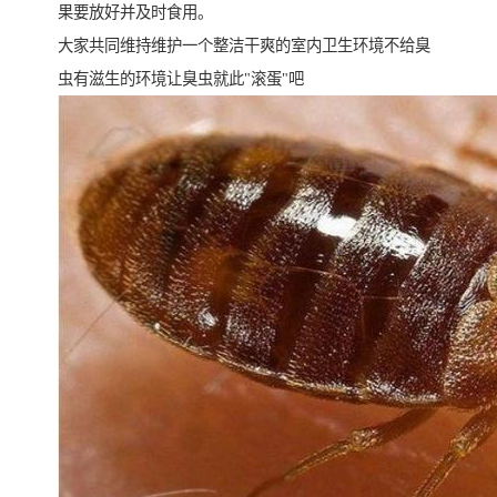
果要放好并及时食用。
大家共同维持维护一个整洁干爽的室内卫生环境不给臭
虫有滋生的环境让臭虫就此"滚蛋"吧