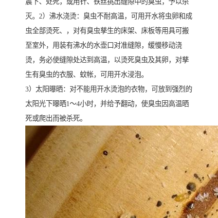
震下、处死，或用针、铁丝挑出缝隙中的臭虫，予以杀
灭。2）沸水浇烫：臭虫不耐高温，可用开水将虫卵和成
虫全部烫死、，对有臭虫孳生的床架、床板等用具可搬
至室外，用装有沸水的水壶口对准缝隙，缓慢移动浇
烫，务必使缝隙处达到高温，以烫死臭虫及其卵，对孳
生有臭虫的衣服、蚊帐，可用开水浸泡。
3）太阳曝晒：对不能用开水烫泡的衣物，可放到强烈的
太阳光下曝晒1～4小时，并给予翻动，使臭虫因高温晒
死或爬出而被杀死。