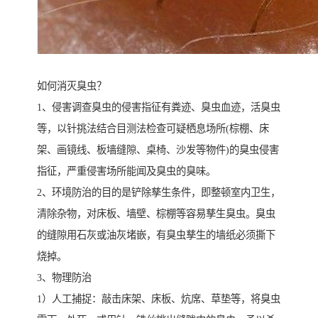
如何消灭臭虫？
1、侵害调查臭虫的侵害指征有粪迹、臭虫血迹，活臭虫
等，以针挑法结合目测法检查可疑栖息场所(棕棚、床
架、画镜线、板墙缝隙、桌椅、沙发等物件)的臭虫侵害
指征，严重侵害场所能闻及臭虫的臭味。
2、环境防治的目的是铲除孳生条件，即整顿室内卫生，
清除杂物，对床板、墙壁、棕棚等容易孳生臭虫。臭虫
的缝隙用石灰或油灰堵嵌，有臭虫孳生的墙纸必须撕下
烧掉。
3、物理防治
1）人工捕捉：敲击床架、床板、炕席、草垫等，将臭虫