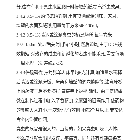
分,这样有利于臭虫来回爬行时接触药纸,提高杀虫效果。
3.4.2 0.5~1%的倍硫磷乳剂 用其喷洒或涂涮床、家具、
墙壁的表面及缝隙,用量每平方米50~100ml。
3.4.3 0.5~1%喷洒或涂涮臭虫的栖息场所 每平方米
100~150ml,处理后关闭门窗4小时,然后通风,由于DDV残
效期短,对残存的成虫和新孵化的若虫不能杀死,需要每隔
一周处理一次,连续2~3次。
3.4.4倍硫磷微 按每张单人床平均6克计算,加适量水稀释
后喷洒或涂涮床板、床架和墙壁的洞穴缝隙等,注意床板
上的药液干后不要搽拭,直接铺上被褥即可。由于倍硫磷
微在制作过程中加入了香精,加之囊壁的阻隔作用,使药物
的臭味大大减小,一次处理,有效期可达6个月以上,非常适
合室内滞留喷洒。
臭虫的危害是很大的，直接的，如果臭虫叮咬了人体，
那么皮肤就会出现发痒，疼痛等，同时还有可能感染其