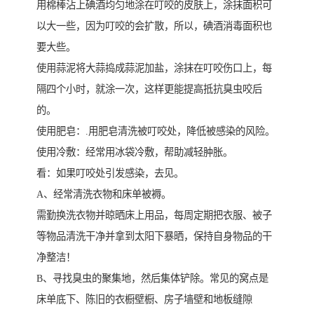
用棉棒沾上碘酒均匀地涂在叮咬的皮肤上，涂抹面积可
以大一些，因为叮咬的会扩散，所以，碘酒消毒面积也
要大些。
使用蒜泥将大蒜捣成蒜泥加盐，涂抹在叮咬伤口上，每
隔四个小时，就涂一次，这样更能提高抵抗臭虫咬后
的。
使用肥皂：.用肥皂清洗被叮咬处，降低被感染的风险。
使用冷敷：经常用冰袋冷敷，帮助减轻肿胀。
看：如果叮咬处引发感染，去见。
A、经常清洗衣物和床单被褥。
需勤换洗衣物并晾晒床上用品，每周定期把衣服、被子
等物品清洗干净并拿到太阳下暴晒，保持自身物品的干
净整洁！
B、寻找臭虫的聚集地，然后集体铲除。常见的窝点是
床单底下、陈旧的衣橱壁橱、房子墙壁和地板缝隙