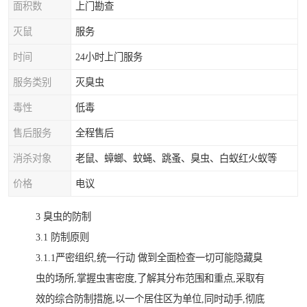
面积数
上门勘查
灭鼠
服务
时间
24小时上门服务
服务类别
灭臭虫
毒性
低毒
售后服务
全程售后
消杀对象
老鼠、蟑螂、蚊蝇、跳蚤、臭虫、白蚁红火蚁等
价格
电议
3 臭虫的防制
3.1 防制原则
3.1.1严密组织,统一行动 做到全面检查一切可能隐藏臭
虫的场所,掌握虫害密度,了解其分布范围和重点,采取有
效的综合防制措施,以一个居住区为单位,同时动手,彻底