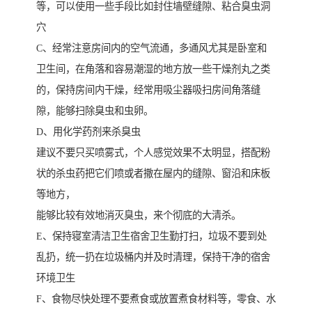
等，可以使用一些手段比如封住墙壁缝隙、粘合臭虫洞
穴
C、经常注意房间内的空气流通，多通风尤其是卧室和
卫生间，在角落和容易潮湿的地方放一些干燥剂丸之类
的，保持房间内干燥，经常用吸尘器吸扫房间角落缝
隙，能够扫除臭虫和虫卵。
D、用化学药剂来杀臭虫
建议不要只买喷雾式，个人感觉效果不太明显，搭配粉
状的杀虫药把它们喷或者撒在屋内的缝隙、窗沿和床板
等地方，
能够比较有效地消灭臭虫，来个彻底的大清杀。
E、保持寝室清洁卫生宿舍卫生勤打扫，垃圾不要到处
乱扔，统一扔在垃圾桶内并及时清理，保持干净的宿舍
环境卫生
F、食物尽快处理不要煮食或放置煮食材料等，零食、水