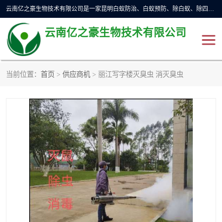
云南亿之豪生物技术有限公司是一家昆明白蚁防治、白蚁预防、除白蚁、除四害、灭蟑螂、消毒等业务的公司，公司致力于诚信经营、科技良好、讲究信誉、造福社会的理念，坚持走技术化、服务统一化,竭诚以优良的施工质量、主动的跟进服务、的管理经验，以诚信取于社会，立足于社会。
云南亿之豪生物技术有限公司
当前位置：
首页
>
供应商机
> 丽江写字楼灭臭虫 消灭臭虫
昆明灭鼠
昆明灭白蚁
昆明灭蟑螂
昆明杀虫
昆明除四害
昆明消杀公司
昆明消毒公司
昆明灭红火蚁公司
昆明驱蛇公司
昆明除虫除蚁