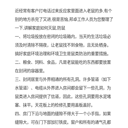
近经常有客户打电话过来反应家里面进入老鼠的多,有个
别的地方杀完了又进,很是苦恼,邦卓工作人员为您整理了
一下,讲解家庭如何灭鼠,防鼠
一、将垃圾投放在密闭的垃圾箱内，当天的生活垃圾必
须及时清除不隔夜，让老鼠找不到食物，且无处栖身。
搞好家庭环境治理和环境卫生是鼠类防治的重要措施。
二、粮食、饲料、食品，凡是老鼠能吃的东西都要放置
在封闭的容器里。
三、封闭居室与外界相通的所有孔洞。许多管道（如下
水管道）、电缆从外界进入房间都会留下一些孔洞，为
鼠类进入房间提供了信道，因此，这些孔洞要用水泥堵
塞、抹平。天花板上的检修孔要用盖板盖好。
四、房门下沿与地面的缝隙不得大于一个小手指，如果
缝隙大，可在门下部加钉铁皮。窗户和所有的通气孔都