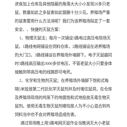
进食加上仓库及其他隐蔽的角落大大小小发现20多只老
鼠，数量如此之多鼠害如此猖獗十分少见。养殖场严重
的鼠害要用什么方法消呢？我们为该养殖场拟定了一套
安全、、快捷的灭鼠方案：
1、物理灭鼠法；每月一次铺设3路电过高压电现场灭
鼠，1路线电网铺设在饲料仓库，2路线铺设在进养殖场
的大门口，3路线铺设在养殖场外墙脚下。电子灭鼠器同
时3路线高压输出3000多伏电压，不管老鼠大小只要身体
接触到带高压电的线路即可电死。
2、化学和生物剂灭鼠；在养殖场外墙脚下饱和式每
隔5米投放第二代抗化学灭鼠剂并及时堵住鼠洞，在仓库
及养殖场现场的鸡笼下的地面饱和式地投放无毒生物灭
鼠剂。使用无毒生物灭鼠剂哪怕是人为不小心混合到鸡
饲料当中也不会对养殖场造成伤害。
通过现场晚上用3路电网灭鼠作业当晚消灭大小老鼠