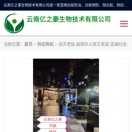
云南亿之豪生物技术有限公司是一家昆明白蚁防治、白蚁预防、除白蚁、除四害、灭蟑螂、消毒等业务的公司，公司致力于诚信经营、科技良好、讲究信誉、造福社会的理念，坚持走技术化、服务统一化,竭诚以优良的施工质量、主动的跟进服务、的管理经验，以诚信取于社会，立足于社会。
云南亿之豪生物技术有限公司
当前位置：
首页
>
供应商机
> 消灭老鼠 曲靖办公室灭老鼠 造福社会
昆明灭鼠
昆明灭白蚁
昆明灭蟑螂
昆明杀虫
昆明除四害
昆明消杀公司
昆明消毒公司
昆明灭红火蚁公司
昆明驱蛇公司
昆明除虫除蚁