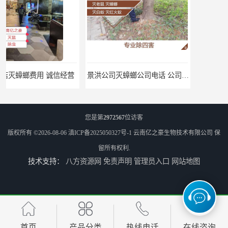
景洪公司灭蟑螂公司电话 公司致力于诚信
商店灭蟑螂公司 上门服务
您是第
2972567
位访客
版权所有 ©2026-08-06
滇ICP备2025050327号-1
云南亿之豪生物技术有限公司
保
留所有权利.
技术支持：
八方资源网
免责声明
管理员入口
网站地图
公司致力于诚信 安宁医院灭跳蚤批发 曲靖工厂灭跳蚤公司
上门服务 楚雄森林灭跳蚤批发 商店灭跳蚤厂商
首页
产品分类
热线电话
在线咨询