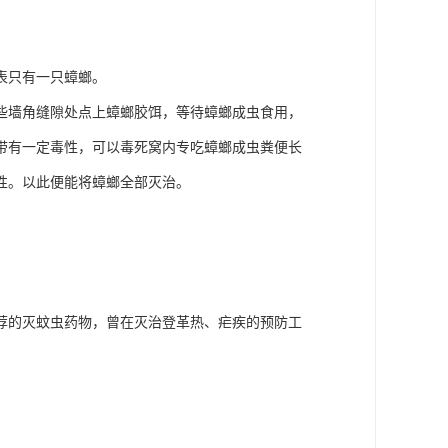
表只有一只蟑螂。
些墙角缝隙处点上蟑螂胶饵，等待蟑螂成虫食用，
带有一定毒性，可以毒死窝内专吃蟑螂成虫粪便长
性。以此便能将蟑螂全部灭治。
荐的灭蚊虫药物，曾在灭治登革热、疟疾的预防工