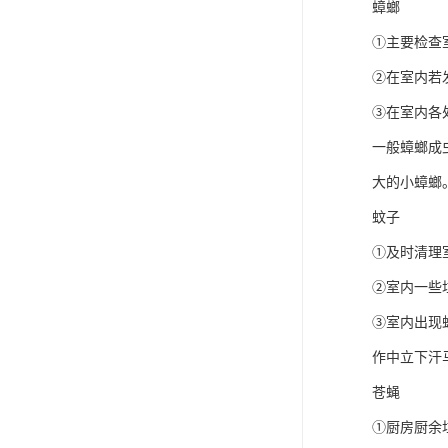
蟑螂
①主要检查
②在室内若
③在室内各
一般蟑螂成
大的小蟑螂
蚊子
①及时清理
②室内一些
③室内出现
作中立下汗
苍蝇
①厨房厨余