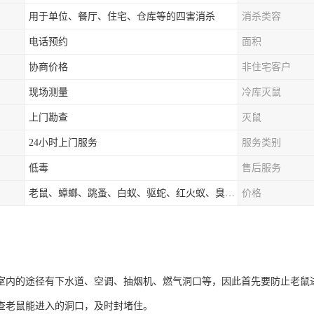
用于单位、餐厅、住宅、仓库等的四害消杀
消杀类容
电话预约
面积
协商价格
非住宅客户
现场测量
冷库灭鼠
上门勘查
灭鼠
24小时上门服务
服务类别
低毒
售后服务
老鼠、蟑螂、跳蚤、白蚁、驱蛇、红火蚁、臭虫、蚂蚁等
价格
室内的途径有下水道、空调、抽烟机、燃气洞口等，因此首先要防止老鼠
查老鼠能进入的洞口，及时封堵住。