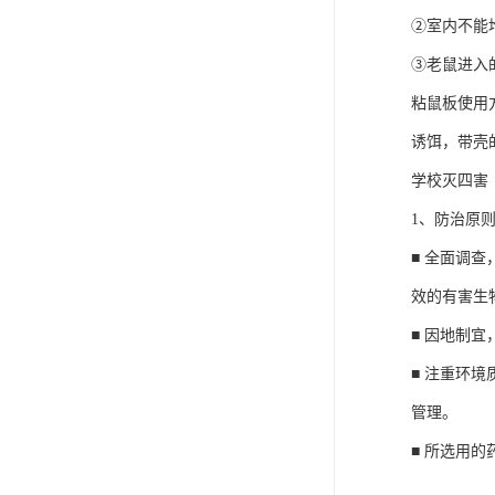
②室内不能
③老鼠进入
粘鼠板使用
诱饵，带壳
学校灭四害
1、防治原
■ 全面调
效的有害生
■ 因地制
■ 注重环
管理。
■ 所选用的