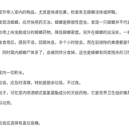
室外带入室内的物品，尤其是快递包裹，检查有无蟑螂活体或卵鞘。
发现活蟑螂，应尽快用药灭治，蟑螂是群居性昆虫，发现一只蟑螂并不代
处喷上呋虫胺成分的蟑螂药物，降低蟑螂密度。另外在蟑螂的出没处，一
虫食用后，感到不适，回窝休息，半个小时就会，而在前排除的粪便都是
。同时窝内蟑螂尸体多了，会被同伴分食掉，这也是蟑螂有同类残杀的习
室内一切积水。
垃圾，应及时清理，特别是厨余垃圾，不过夜。
蚊子，可在室内喷洒顺式氯氰菊酯成分的灭蚊药物，它是世界卫生组织推
马功劳。
垃圾应选择有盖垃圾桶。