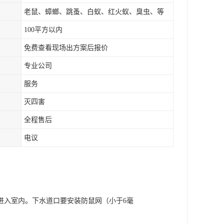
老鼠、蟑螂、跳蚤、白蚁、红火蚁、臭虫、等
100平方以内
免费查看现场出方案后报价
专业公司
服务
灭四害
全程售后
电议
进入室内。下水道口要安装防鼠网（小于6毫