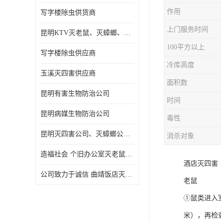
作用
写字楼除虫供货商
上门服务时间
昆明KTV灭老鼠、灭蟑螂、病媒生物防治
100平方以上
写字楼除虫供应商
冷库高度
玉溪灭四害供应商
面积数
昆明有害生物防治公司
时间
昆明病媒生物防治公司
毒性
昆明灭四害公司、灭蟑螂公司、灭臭虫公司、灭蚂蚁公司
消杀对象
造福社会 个旧办公室灭老鼠价格
酒店灭四害
公司致力于诚信 曲靖饭店灭老鼠
老鼠
①鼠类进入
米），再检