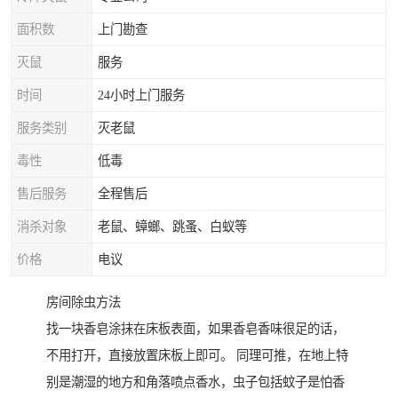
面积数
上门勘查
灭鼠
服务
时间
24小时上门服务
服务类别
灭老鼠
毒性
低毒
售后服务
全程售后
消杀对象
老鼠、蟑螂、跳蚤、白蚁等
价格
电议
房间除虫方法
找一块香皂涂抹在床板表面，如果香皂香味很足的话，
不用打开，直接放置床板上即可。 同理可推，在地上特
别是潮湿的地方和角落喷点香水，虫子包括蚊子是怕香