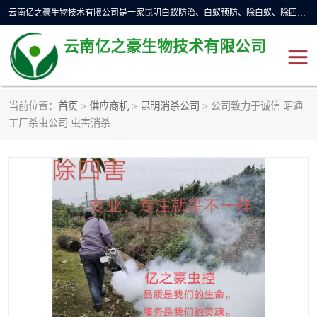
云南亿之豪生物技术有限公司是一家昆明白蚁防治、白蚁预防、除白蚁、除四害、灭蟑螂、消毒等业务的公司，公司致力于诚信经营、科技良好、讲究信誉、造福社会的理念，坚持走技术化、服务统一化,竭诚以优良的施工质量、主动的跟进服务、的管理经验，以诚信取于社会，立足于社会。
云南亿之豪生物技术有限公司
当前位置：
首页
>
供应商机
>
昆明消杀公司
> 公司致力于诚信 昭通
昆明灭鼠
昆明灭白蚁
工厂杀虫公司 虫害消杀
昆明灭蟑螂
昆明杀虫
昆明除四害
昆明消杀公司
昆明消毒公司
昆明灭红火蚁公司
昆明驱蛇公司
昆明除虫除蚁