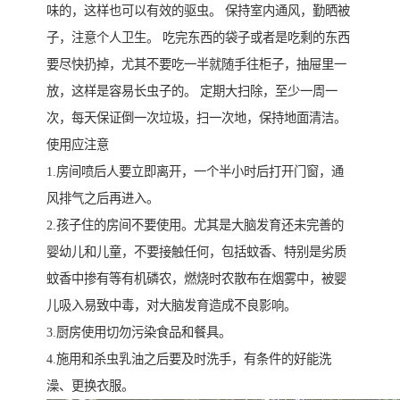
味的，这样也可以有效的驱虫。 保持室内通风，勤晒被
子，注意个人卫生。 吃完东西的袋子或者是吃剩的东西
要尽快扔掉，尤其不要吃一半就随手往柜子，抽屉里一
放，这样是容易长虫子的。 定期大扫除，至少一周一
次，每天保证倒一次垃圾，扫一次地，保持地面清洁。
使用应注意
1.房间喷后人要立即离开，一个半小时后打开门窗，通
风排气之后再进入。
2.孩子住的房间不要使用。尤其是大脑发育还未完善的
婴幼儿和儿童，不要接触任何，包括蚊香、特别是劣质
蚊香中掺有等有机磷农，燃烧时农散布在烟雾中，被婴
儿吸入易致中毒，对大脑发育造成不良影响。
3.厨房使用切勿污染食品和餐具。
4.施用和杀虫乳油之后要及时洗手，有条件的好能洗
澡、更换衣服。