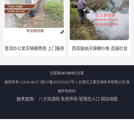
普洱办公室灭蟑螂费用 上门服务
西双版纳灭蟑螂价格 造福社会
您是第
2975819
位访客
版权所有 ©2026-08-07
滇ICP备2025050327号-1
云南亿之豪生物技术有限公司
保
留所有权利.
技术支持：
八方资源网
免责声明
管理员入口
网站地图
大理办公楼灭蟑螂公司电话 讲究信誉
开远商店灭蟑螂费用 诚信经营