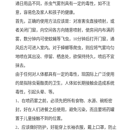
通日用品不同，杀虫气雾剂具有一定的毒性，如不注
意，容易危及家人和孩子的健康。
首先，正确的使用方法应该是：对准害虫直接喷射，或
者关闭门窗，向空间各方向随意喷射，使房间内布满药
雾，数分钟内可使蚊蝇等飞虫，10分钟后打开门窗，通
风后方可进入室内。对于蟑螂等爬虫，则应将气雾均匀
地喷在其出没、停留、栖息处，欲保持持久，喷后不宜
抹去。
由于任何对人体都具有一定的毒性，现国际上广泛使用
的是拟除虫菊酯类的卫生，人体如长期接触会造成系统
毒性，引起头晕、等。
1、在喷药雾之前，必须先把所有食物、水源、碗柜密
封，好在人们进餐之后使用，避免污染，而且要将药罐
置于儿童接触不到的位置。
2、应该做好防护，好能穿上长袖衣服，戴上口罩，防止