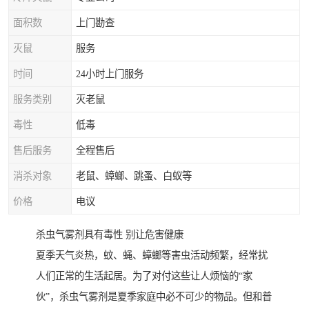
面积数
上门勘查
灭鼠
服务
时间
24小时上门服务
服务类别
灭老鼠
毒性
低毒
售后服务
全程售后
消杀对象
老鼠、蟑螂、跳蚤、白蚁等
价格
电议
杀虫气雾剂具有毒性 别让危害健康
夏季天气炎热，蚊、蝇、蟑螂等害虫活动频繁，经常扰
人们正常的生活起居。为了对付这些让人烦恼的“家
伙”，杀虫气雾剂是夏季家庭中必不可少的物品。但和普