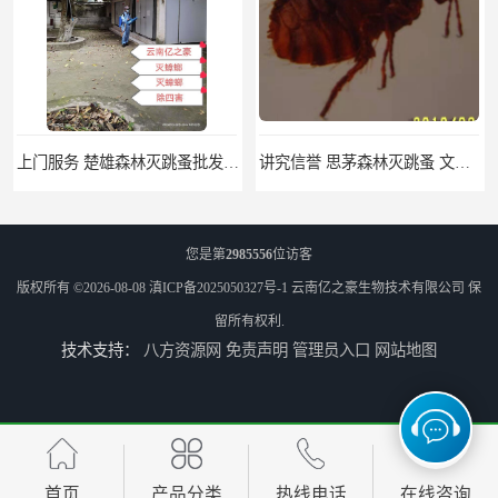
上门服务 楚雄森林灭跳蚤批发 商店灭跳蚤厂商
讲究信誉 思茅森林灭跳蚤 文山酒店灭跳蚤
您是第
2985556
位访客
版权所有 ©2026-08-08
滇ICP备2025050327号-1
云南亿之豪生物技术有限公司
保
留所有权利.
技术支持：
八方资源网
免责声明
管理员入口
网站地图
公司致力于诚信 瑞丽办公室灭臭虫 除臭虫
讲究信誉 云南小区灭臭虫供应 消灭臭虫
首页
产品分类
热线电话
在线咨询