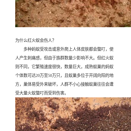
为什么红火蚁会伤人？
多种蚂蚁受攻击或意外爬上人体皮肤都会螫叮，使
人产生刺痛感，但由于族群数量少影响不大。但红火蚁
则不同，它繁殖速度很快，数量巨大，成熟蚁巢的蚂蚁
个体数可达20万至50万只，且蚁巢多位于开阔向阳的地
方，巢体易受外来破坏，人群不小心接触蚁巢往往会遭
受大量火蚁螫叮而受到伤害。