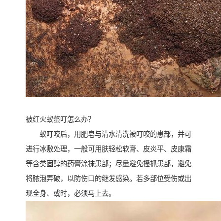
被红火蚁螫叮怎么办？
蚁叮咬后，用肥皂与清水清洗被叮咬的患部，并可
进行冰敷处理，一般可用肤轻松软膏、皮炎平、皮康霜
等含类固醇的药膏涂抹患部；尽量避免搔抓患部，避免
将脓泡弄破，以防伤口的继发感染。若多部位受伤或出
现全身、或时，必须马上去。