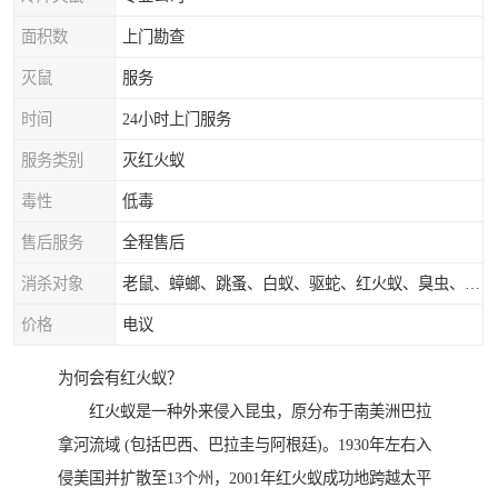
面积数
上门勘查
灭鼠
服务
时间
24小时上门服务
服务类别
灭红火蚁
毒性
低毒
售后服务
全程售后
消杀对象
老鼠、蟑螂、跳蚤、白蚁、驱蛇、红火蚁、臭虫、蚂蚁等
价格
电议
为何会有红火蚁？
红火蚁是一种外来侵入昆虫，原分布于南美洲巴拉
拿河流域 (包括巴西、巴拉圭与阿根廷)。1930年左右入
侵美国并扩散至13个州，2001年红火蚁成功地跨越太平