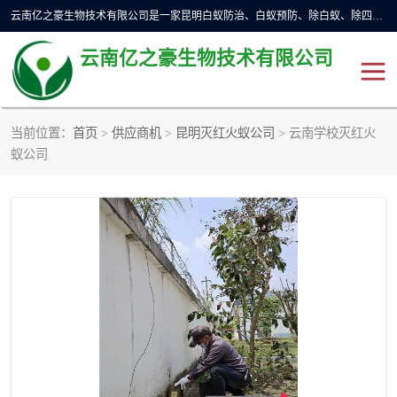
云南亿之豪生物技术有限公司是一家昆明白蚁防治、白蚁预防、除白蚁、除四害、灭蟑螂、消毒等业务的公司，公司致力于诚信经营、科技良好、讲究信誉、造福社会的理念，坚持走技术化、服务统一化,竭诚以优良的施工质量、主动的跟进服务、的管理经验，以诚信取于社会，立足于社会。
云南亿之豪生物技术有限公司
当前位置：
首页
>
供应商机
>
昆明灭红火蚁公司
> 云南学校灭红火
昆明灭鼠
昆明灭白蚁
蚁公司
昆明灭蟑螂
昆明杀虫
昆明除四害
昆明消杀公司
昆明消毒公司
昆明灭红火蚁公司
昆明驱蛇公司
昆明除虫除蚁