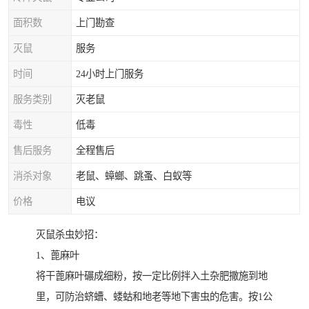
面积数
上门勘查
灭鼠
服务
时间
24小时上门服务
服务类别
灭老鼠
毒性
低毒
售后服务
全程售后
消杀对象
老鼠、蟑螂、跳蚤、白蚁等
价格
电议
灭鼠杀虫妙招：
1、蓖麻叶
将干蓖麻叶碾成细粉，按一定比例拌入土杂肥撒施到地
里，可防治蛴螬、蝼蛄和地老等地下害虫的危害。按1公