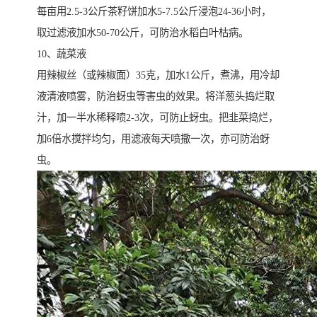
每亩用2.5-3公斤茶籽饼加水5-7.5公斤浸泡24-36小时，
取过滤液加水50-70公斤，可防治水稻白叶枯病。
10、蔬菜液
用辣椒丝（或辣椒面）35克，加水1公斤，煮沸，用冷却
液清液喷雾，防治蚜虫等害虫的效果。将洋葱头捣烂取
汁，加一半水稀释喷2-3次，可防止蚜虫。把韭菜捣烂，
加6倍水搅拌均匀，用滤液每天喷撒一次，亦可防治蚜
虫。