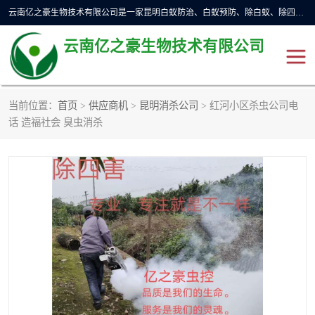
云南亿之豪生物技术有限公司是一家昆明白蚁防治、白蚁预防、除白蚁、除四害、灭蟑螂、消毒等业务的公司，公司致力于诚信经营、科技良好、讲究信誉、造福社会的理念，坚持走技术化、服务统一化,竭诚以优良的施工质量、主动的跟进服务、的管理经验，以诚信取于社会，立足于社会。
云南亿之豪生物技术有限公司
当前位置：
首页
>
供应商机
>
昆明消杀公司
> 红河小区杀虫公司电
昆明灭鼠
昆明灭白蚁
话 造福社会 臭虫消杀
昆明灭蟑螂
昆明杀虫
昆明除四害
昆明消杀公司
昆明消毒公司
昆明灭红火蚁公司
昆明驱蛇公司
昆明除虫除蚁