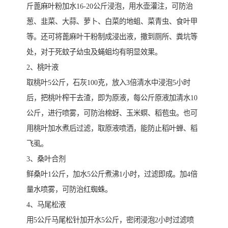
斤蓖麻叶粉加水16-20公斤浸泡，用水壶灌注，可防治
葱、韭菜、大蒜、萝卜、白菜的地蛆、菜青虫、食叶甲
等。还可将蓖麻叶干粉制成浸出液，撒到厕所、粪坑等
处，对于死蚊子幼虫及蝇蛆均有明显效果。
2、桃叶液
取桃叶5公斤，石灰100克，放入3倍清水中浸泡5小时
后，把桃叶榨干去渣，即为原液，每公斤原液加清水10
公斤，进行喷雾，可防治棉蚜、玉米螟、稻苞虫。也可
用桃叶加水煮后过滤，取原液喷洒，能防止稻叶蝉、稻
飞虱。
3、桑叶合剂
鲜桑叶1公斤，加水5公斤煮沸1小时，过滤即成。加4倍
量水喷雾，可防治红蜘蛛。
4、马尾松液
用5公斤马尾松针加开水5公斤，密闭浸泡2小时过滤喷