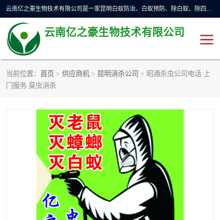
云南亿之豪生物技术有限公司是一家昆明白蚁防治、白蚁预防、除白蚁、除四害、灭蟑螂、消毒等业务的公司，公司致力于诚信经营、科技良好、讲究信誉、造福社会的理念，坚持走技术化、服务统一化,竭诚以优良的施工质量、主动的跟进服务、的管理经验，以诚信取于社会，立足于社会。
云南亿之豪生物技术有限公司
当前位置：
首页
>
供应商机
>
昆明消杀公司
> 昭通杀虫公司电话 上
昆明灭鼠
昆明灭白蚁
门服务 臭虫消杀
昆明灭蟑螂
昆明杀虫
昆明除四害
昆明消杀公司
昆明消毒公司
昆明灭红火蚁公司
昆明驱蛇公司
昆明除虫除蚁