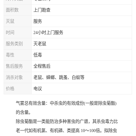
面积数
上门勘查
灭鼠
服务
时间
24小时上门服务
服务类别
灭老鼠
毒性
低毒
售后服务
全程售后
消杀对象
老鼠、蟑螂、跳蚤、白蚁等
价格
电议
气雾总有效含量：中杀虫的有效成份(一般是除虫菊酯)
的含量。
除虫菊酯是一类能防治多种害虫的广谱，其杀虫毒力比
老一代如有机氯、有机磷、类提高 10～100倍。拟除虫