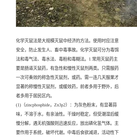
化学灭鼠法是大规模灭鼠中经济的方法。使用时应注意
安全，防止发生人、畜中毒事故。化学灭鼠可分为毒饵
法和毒气法、毒水法、毒粉和毒糊法。1.常用灭鼠药主
要是肠道灭鼠药，有急性和慢性灭鼠剂两类。只需服药
一次可奏效的称急性灭鼠剂，或药。需一连几天服果才
显著的称慢性灭鼠剂，或缓效药，前者多用于野外，后
者多用于居民区内。
(1)（zincphosphide，Zn3p2）：为灰色粉末，有显著蒜
味，不溶于水，有亲油性。干燥时稳定，但受潮湿后缓
慢分解，遇无机强酸则迅速反应，放出磷化氢气体。主
要作用于系统，破坏代谢。中毒后食欲减退，活动性下