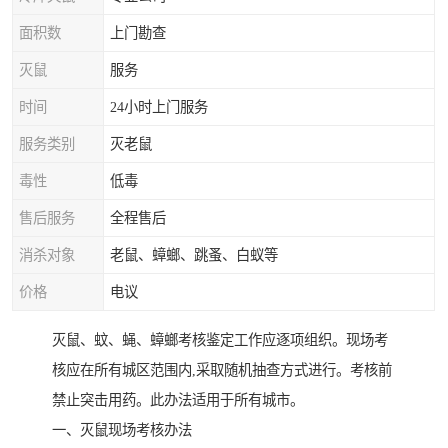
面积数
上门勘查
灭鼠
服务
时间
24小时上门服务
服务类别
灭老鼠
毒性
低毒
售后服务
全程售后
消杀对象
老鼠、蟑螂、跳蚤、白蚁等
价格
电议
灭鼠、蚊、蝇、蟑螂考核鉴定工作应逐项组织。现场考
核应在所有城区范围内,采取随机抽查方式进行。考核前
禁止突击用药。此办法适用于所有城市。
一、灭鼠现场考核办法