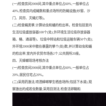
(一)检查房间2000间,其中重点单位占60%,一般单位占
40%,检查房内成蝇数和重点场所的防蝇设施(纱窗、沙
门、风帘、灭蝇灯等)。
(二)检查蝇类孳,计算幼虫和蛹的检出率。检查包括室内
生活垃圾盛放容器100个(处);外环境生活垃圾存放容器
箱、桶、通道等)、垃圾中转站和垃圾运输车辆50个(处);
外环境2000米中散在暴露的孳个(处)数,并计算幼虫和蛹
的检出率;室内外农贸市场各2个;公共厕所20座。
四、灭蟑螂现场考核办法
(一)检查房间2000间,其中重点单位占60%,一般单位占
20%,居民住宅占20%。
(二)采用药激法,喷洒蟑啷孳生栖息场所(包括下水道),观
察激出的成若虫数量;采用目测法,检查活卵鞘和.