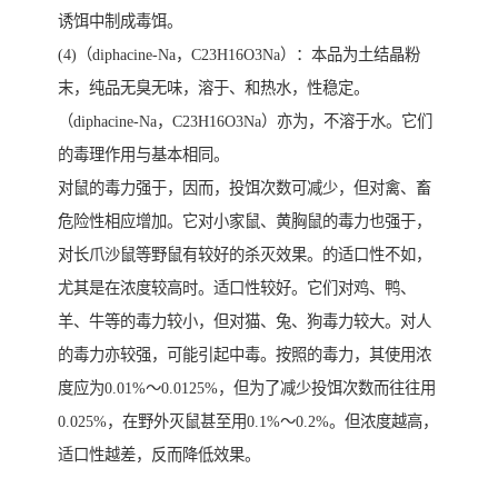
诱饵中制成毒饵。
(4)（diphacine-Na，C23H16O3Na）：本品为土结晶粉
末，纯品无臭无味，溶于、和热水，性稳定。
（diphacine-Na，C23H16O3Na）亦为，不溶于水。它们
的毒理作用与基本相同。
对鼠的毒力强于，因而，投饵次数可减少，但对禽、畜
危险性相应增加。它对小家鼠、黄胸鼠的毒力也强于，
对长爪沙鼠等野鼠有较好的杀灭效果。的适口性不如，
尤其是在浓度较高时。适口性较好。它们对鸡、鸭、
羊、牛等的毒力较小，但对猫、兔、狗毒力较大。对人
的毒力亦较强，可能引起中毒。按照的毒力，其使用浓
度应为0.01%～0.0125%，但为了减少投饵次数而往往用
0.025%，在野外灭鼠甚至用0.1%～0.2%。但浓度越高，
适口性越差，反而降低效果。