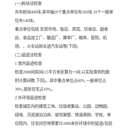
(一)粉块法检查
共布粉块400块,其中抽20个重点单位布260块,10个一般单
位布140块。
重点单位包括:农贸市场、饭店、宾馆、饮食店、副食
店、食品加工厂、酿造厂、屠宰厂、粮库、医院、机
场、、火车站和长途汽车站等(下同)
(二)鼠迹法检查
1.室内鼠迹检查
检查2000间房间(15平方米折算为一间,以实际查到的面
积计算间数,下同)。其中重点单位占60%,一般单位占
30%,居民住宅占10%。
2.外环境鼠迹检查
检查城区内的建筑工地、垃圾收集站、公园、动物园、
绿地、河流湖泊沿岸、堤坝渠壁、铁道两侧、学校、单
位院内、住宅间空地等累计2000米外环境中的鼠迹(包括