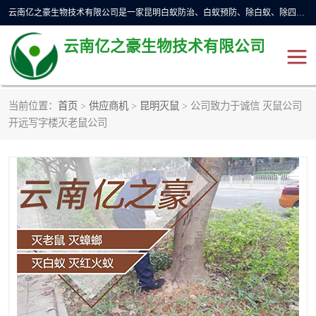
云南亿之豪生物技术有限公司是一家昆明白蚁防治、白蚁预防、除白蚁、除四害、灭蟑螂、消毒等业务的公司，公司致力于诚信经营、科技良好、讲究信誉、造福社会的理念，坚持走技术化、服务统一化,竭诚以优良的施工质量、主动的跟进服务、的管理经验，以诚信取于社会，立足于社会。
云南亿之豪生物技术有限公司
当前位置：
首页
>
供应商机
>
昆明灭鼠
> 公司致力于诚信 灭鼠公司
昆明灭鼠
昆明灭白蚁
开远写字楼灭老鼠公司
昆明灭蟑螂
昆明杀虫
昆明除四害
昆明消杀公司
昆明消毒公司
昆明灭红火蚁公司
昆明驱蛇公司
昆明除虫除蚁