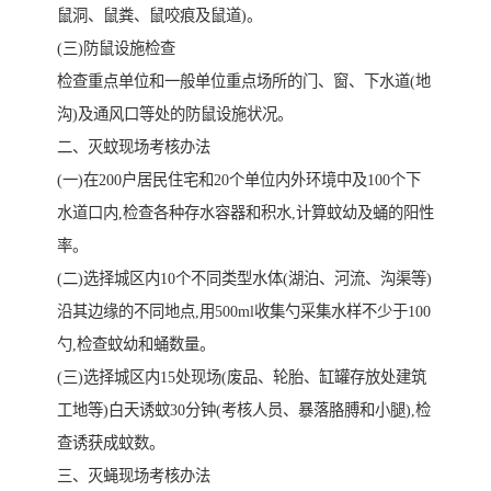
鼠洞、鼠粪、鼠咬痕及鼠道)。
(三)防鼠设施检查
检查重点单位和一般单位重点场所的门、窗、下水道(地
沟)及通风口等处的防鼠设施状况。
二、灭蚊现场考核办法
(一)在200户居民住宅和20个单位内外环境中及100个下
水道口内,检查各种存水容器和积水,计算蚊幼及蛹的阳性
率。
(二)选择城区内10个不同类型水体(湖泊、河流、沟渠等)
沿其边缘的不同地点,用500ml收集勺采集水样不少于100
勺,检查蚊幼和蛹数量。
(三)选择城区内15处现场(废品、轮胎、缸罐存放处建筑
工地等)白天诱蚊30分钟(考核人员、暴落胳膊和小腿),检
查诱获成蚊数。
三、灭蝇现场考核办法