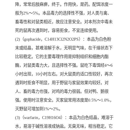
降，常常后肢麻痹，终于。作用快，是药。配饵浓度一
般为2%～5%。本品毒力的选择性不强，对人类与禽、
畜毒性和对鼠类相近，故应注意安全。对本剂次中毒未
死的鼠再次遇到时，容易拒食，不宜连续使用。
(2)（gophacide，C14H13Cl2N2O2PS）：本品为白色粉
末或结晶，甚难溶解于水，无明显气味，在干燥状态下
比较稳定。它的主要毒理作用是抑制组织和细胞内酯
酶，对鼠类毒力大，且选择性不强。鼠吃下毒饵经4～6
小时出现，10小时左右。对大鼠类的适口性较好，再次
遇到时拒食不明显，用于野鼠与家鼠效果均较好。对
人、畜的毒力也强，对鸡的毒力很弱。但对鸭、鹅很
强。使用时注意安全。灭家鼠常用浓度是0.5%～1.0%，
灭野鼠可增加到1%～2%。
(3)（warfarin，C19H16O4）：本品为白色结晶，难溶于
水，易溶于碱性溶液成钠盐。无臭无味，相当稳定。它