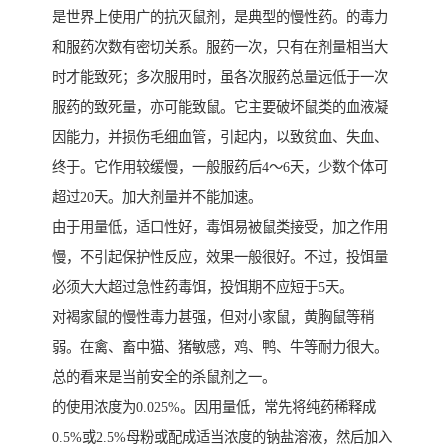
是世界上使用广的抗灭鼠剂，是典型的慢性药。的毒力
和服药次数有密切关系。服药一次，只有在剂量相当大
时才能致死；多次服用时，虽各次服药总量远低于一次
服药的致死量，亦可能致鼠。它主要破坏鼠类的血液凝
因能力，并损伤毛细血管，引起内，以致贫血、失血、
终于。它作用较缓慢，一般服药后4～6天，少数个体可
超过20天。加大剂量并不能加速。
由于用量低，适口性好，毒饵易被鼠类接受，加之作用
慢，不引起保护性反应，效果一般很好。不过，投饵量
必须大大超过急性药毒饵，投饵期不应短于5天。
对褐家鼠的慢性毒力甚强，但对小家鼠，黄胸鼠等稍
弱。在禽、畜中猫、猪敏感，鸡、鸭、牛等耐力很大。
总的看来是当前安全的杀鼠剂之一。
的使用浓度为0.025%。因用量低，常先将纯药稀释成
0.5%或2.5%母粉或配成适当浓度的钠盐溶液，然后加入