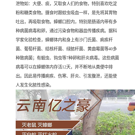
泄物如：大便、痰，又取食人们的食物，特别喜欢吃淀
粉和糖类食物。摄食时跟蚊虫吸血一样，是先将其胃物
吐出，再吸取食物。蟑螂口腔内，特别是肠道内带有多
种病菌病毒和卵，通过污染食物和器皿传播疾病。据科
学家化验检查，蟑螂体内和身上有沙门氏菌、痢疾杆
菌、葡萄杆菌、结核杆菌、绿脓杆菌、黄曲霉菌等40多
种致病菌；有蛔虫、钩虫等7种卵和肝炎病毒。这些病菌
病毒可以在蟑螂体内存活12天，并不断地从粪便中排
出。因此易传播痢疾、伤寒、肝炎、引发腹泄，还能使
人发生化脓性感染。