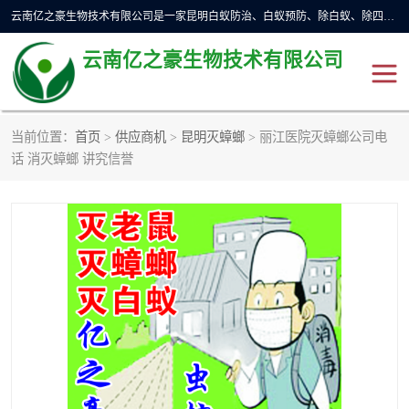
云南亿之豪生物技术有限公司是一家昆明白蚁防治、白蚁预防、除白蚁、除四害、灭蟑螂、消毒等业务的公司，公司致力于诚信经营、科技良好、讲究信誉、造福社会的理念，坚持走技术化、服务统一化,竭诚以优良的施工质量、主动的跟进服务、的管理经验，以诚信取于社会，立足于社会。
云南亿之豪生物技术有限公司
当前位置：
首页
>
供应商机
>
昆明灭蟑螂
> 丽江医院灭蟑螂公司电
昆明灭鼠
昆明灭白蚁
话 消灭蟑螂 讲究信誉
昆明灭蟑螂
昆明杀虫
昆明除四害
昆明消杀公司
昆明消毒公司
昆明灭红火蚁公司
昆明驱蛇公司
昆明除虫除蚁