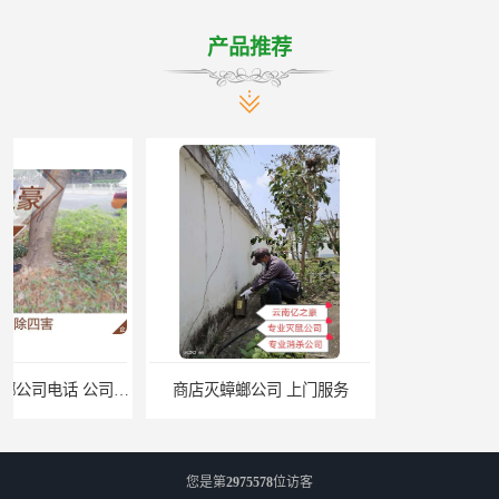
产品推荐
商店灭蟑螂公司 上门服务
公司致力于诚信 安宁医院灭跳蚤批发 曲靖工厂灭跳蚤公司
您是第
2975578
位访客