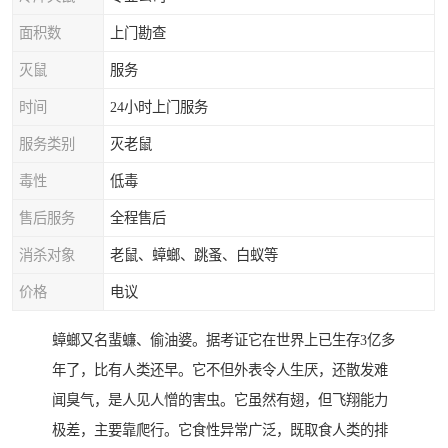
面积数
上门勘查
灭鼠
服务
时间
24小时上门服务
服务类别
灭老鼠
毒性
低毒
售后服务
全程售后
消杀对象
老鼠、蟑螂、跳蚤、白蚁等
价格
电议
蟑螂又名蜚蠊、偷油婆。据考证它在世界上已生存3亿多
年了，比有人类还早。它不但外表令人生厌，还散发难
闻臭气，是人见人憎的害虫。它虽然有翅，但飞翔能力
极差，主要靠爬行。它食性异常广泛，既取食人类的排