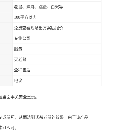
老鼠、蟑螂、跳蚤、白蚁等
100平方以内
免费查看现场出方案后报价
专业公司
服务
灭老鼠
全程售后
电议
园里面事关安全重责。
制成鼠药，从而达到诱杀老鼠的效果。由于该产品
k1即可。