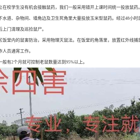
让在校学生没有机会接触鼠药，我们一般采用错开上课时间统一投放鼠药
下水道、杂物间、墙角边及卫生死角里大量投放玉米型鼠药。经过48小时
天后上门清理及巡捡鼠尸。
区饭堂内的鼠害防治，采用物理灭鼠法。在饭堂的角落里，放置红外线捕
作人员通宵工作。
一般有2个月就可控制老鼠数量达到95%以上。