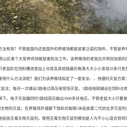
方法有效？不管是国内还是国外的养殖场都是鼠害泛滥的场所，不管是养
山区某个大型养鸡场做鼠害防治工作，该养殖场的老鼠白天明目张胆的爬
多只老鼠趴在饲料槽进食加上仓库及其他隐蔽的角落大大小小发现20多只
要用什么方法消呢？我们为该养殖场拟定了一套安全、、快捷的灭鼠方案
鼠法；每月一次铺设3路电过高压电现场灭鼠，1路线电网铺设在饲料仓库
脚下。电子灭鼠器同时3路线高压输出3000多伏电压，不管老鼠大小只要
生物剂灭鼠；在养殖场外墙脚下饱和式每隔5米投放第二代抗化学灭鼠剂
地投放无毒生物灭鼠剂。使用无毒生物灭鼠剂哪怕是人为不小心混合到鸡