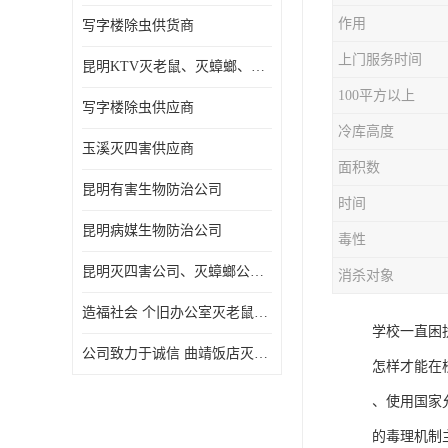
作用
写字楼除虫供货商
上门服务时间
昆明KTV灭老鼠、灭蟑螂、病媒生物防治
100平方以上
写字楼除虫供应商
冷库高度
玉溪灭四害供应商
面积数
昆明有害生物防治公司
时间
昆明病媒生物防治公司
毒性
昆明灭四害公司、灭蟑螂公司、灭臭虫公司、灭蚂蚁公司
消杀对象
造福社会 个旧办公室灭老鼠价格
学校一直困
公司致力于诚信 曲靖饭店灭老鼠
怎样才能在
、使用国家
的毒理机制