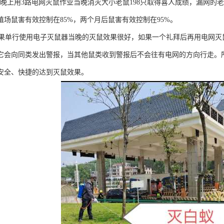
上用3路电网灭鼠作业当晚消灭大小老鼠198只取得喜人成绩，漏网的老
殖场鼠害有效控制在85%，两个月后鼠害有效控制在95%。
单行使用电子灭鼠器当晚的灭鼠效果很好，如果一个礼拜后再用电网灭
它会向同类发出警报，当其他鼠类收到警报后不会往有电网的方向行走。
安全、快捷的达到灭鼠效果。