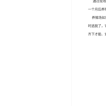
通过现场晚
一个月后养
养殖场如果
时逃脱了，
齐下才能、