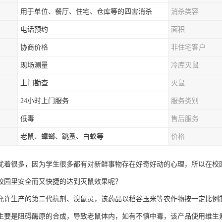
用于单位、餐厅、住宅、仓库等的四害消杀
消杀类容
电话预约
面积
协商价格
非住宅客户
现场测量
冷库灭鼠
上门勘查
灭鼠
24小时上门服务
服务类别
低毒
售后服务
老鼠、蟑螂、跳蚤、白蚁等
价格
扰着很多，因为学生很多都有对新鲜事物存在好奇好动的心理，所以在校
校园里安全而又快捷的达到灭鼠效果呢？
允许生产的第二代抗剂、溴鼠灵，该药品以稻谷玉米等农作物按一定比例
主要是阻碍酶原的合成，导致老鼠体内，如有不慎中毒，该产品使用维生素