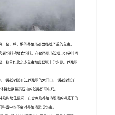
鸡、猪、鸭、鹅等养殖场都面临着严重的鼠害。
到饲料槽强食饲料。在勘察现场短短10分钟时间
老鼠，数量如此之多鼠害如此猖獗十分少见。养殖场
：
，2路线铺设在进养殖场的大门口，3路线铺设在
身体接触到带高压电的线路即可电死。
并及时堵住鼠洞，在仓库及养殖场现场的鸡笼下的
饲料当中也不会对养殖场造成伤害。