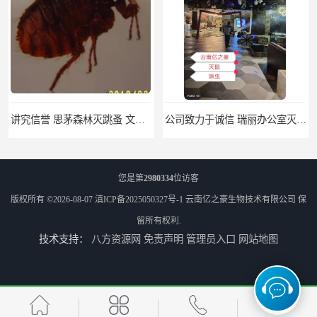
讲究信誉 思茅森林灭跳蚤 文山酒店灭跳蚤
公司致力于诚信 瑞丽办公室灭臭虫 除臭虫
您是第
2980334
位访客
版权所有 ©2026-08-07
滇ICP备2025050327号-1
云南亿之豪生物技术有限公司
保
留所有权利.
技术支持：
八方资源网
免责声明
管理员入口
网站地图
讲究信誉 云南小区灭臭虫供应 消灭臭虫
诚信经营 小区灭臭虫供货商 除臭虫