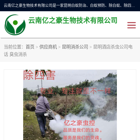
云南亿之豪生物技术有限公司是一家昆明白蚁防治、白蚁预防、除白蚁、除四害、灭蟑螂、消毒等业务的公司，公司致力于诚信经营、科技良好、讲究信誉、造福社会的理念，坚持走技术化、服务统一化,竭诚以优良的施工质量、主动的跟进服务、的管理经验，以诚信取于社会，立足于社会。
云南亿之豪生物技术有限公司
当前位置：
首页
>
供应商机
>
昆明消杀公司
> 昆明酒店杀虫公司电
昆明灭鼠
昆明灭白蚁
话 臭虫消杀
昆明灭蟑螂
昆明杀虫
昆明除四害
昆明消杀公司
昆明消毒公司
昆明灭红火蚁公司
昆明驱蛇公司
昆明除虫除蚁