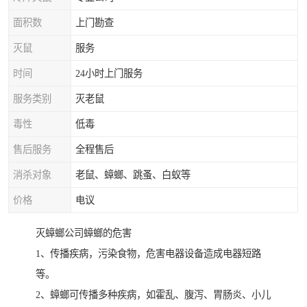
面积数
上门勘查
灭鼠
服务
时间
24小时上门服务
服务类别
灭老鼠
毒性
低毒
售后服务
全程售后
消杀对象
老鼠、蟑螂、跳蚤、白蚁等
价格
电议
灭蟑螂公司蟑螂的危害
1、传播疾病，污染食物，危害电器设备造成电器短路
等。
2、蟑螂可传播多种疾病，如霍乱、腹泻、胃肠炎、小儿