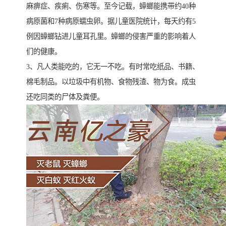
麻痹症、疾痢、伤寒等。至今记载，蟑螂能携带约40种
病原菌和7种病原蠕虫卵。据儿童医院统计，每天约有5
例因蟑螂钻进儿童耳孔里。蟑螂的侵害严重的影响着人
们的健康。
3、凡人类能吃的，它无一不吃。有时常吃纸品、书籍、
棉毛制品。以垃圾中有机物、食物残渣、物为食。成虫
还吃同类的尸体及粪便。