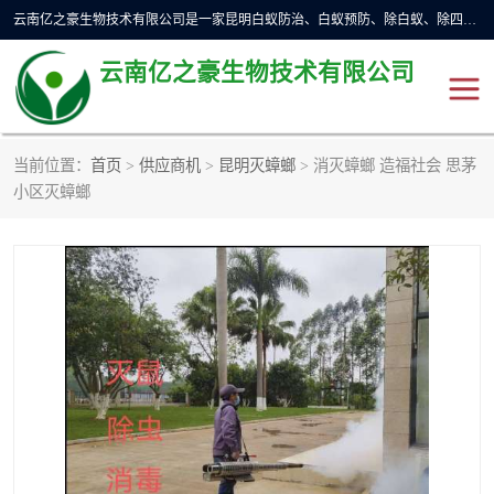
云南亿之豪生物技术有限公司是一家昆明白蚁防治、白蚁预防、除白蚁、除四害、灭蟑螂、消毒等业务的公司，公司致力于诚信经营、科技良好、讲究信誉、造福社会的理念，坚持走技术化、服务统一化,竭诚以优良的施工质量、主动的跟进服务、的管理经验，以诚信取于社会，立足于社会。
云南亿之豪生物技术有限公司
当前位置：
首页
>
供应商机
>
昆明灭蟑螂
> 消灭蟑螂 造福社会 思茅
昆明灭鼠
昆明灭白蚁
小区灭蟑螂
昆明灭蟑螂
昆明杀虫
昆明除四害
昆明消杀公司
昆明消毒公司
昆明灭红火蚁公司
昆明驱蛇公司
昆明除虫除蚁