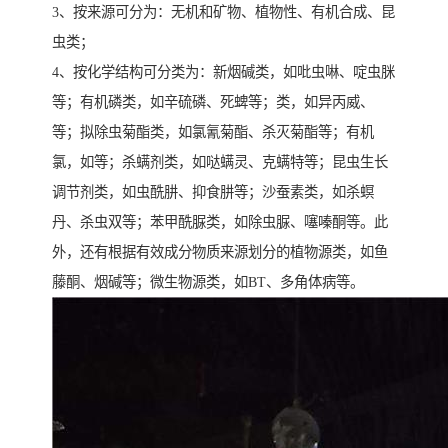
3、按来源可分为：无机和矿物、植物性、有机合成、昆
虫类；
4、按化学结构可分类为：新烟碱类，如吡虫啉、啶虫脒
等；有机磷类，如辛硫磷、死蜱等；类，如异丙威、
等；拟除虫菊酯类，如氯氰菊酯、杀灭菊酯等；有机
氯，如等；杀螨剂类，如哒螨灵、克螨特等；昆虫生长
调节剂类，如虫酰肼、抑食肼等；沙蚕素类，如杀螟
丹、杀虫双等；苯甲酰脲类，如除虫脲、噻嗪酮等。此
外，还有根据有效成分物质来源划分的植物源类，如鱼
藤酮、烟碱等；微生物源类，如BT、多角体病等。