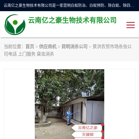
云南亿之豪生物技术有限公司是一家昆明白蚁防治、白蚁预防、除白蚁、除四害、灭蟑螂、消毒等业务的公司，公司致力于诚信经营、科技良好、讲究信誉、造福社会的理念，坚持走技术化、服务统一化,竭诚以优良的施工质量、主动的跟进服务、的管理经验，以诚信取于社会，立足于社会。
云南亿之豪生物技术有限公司
当前位置：
首页
>
供应商机
>
昆明消杀公司
> 景洪农贸市场杀虫公
昆明灭鼠
昆明灭白蚁
司电话 上门服务 臭虫消杀
昆明灭蟑螂
昆明杀虫
昆明除四害
昆明消杀公司
昆明消毒公司
昆明灭红火蚁公司
昆明驱蛇公司
昆明除虫除蚁