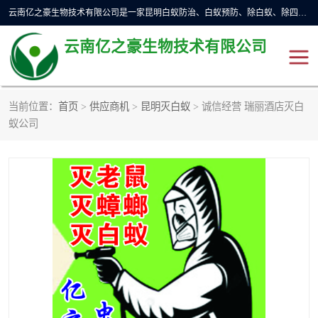
云南亿之豪生物技术有限公司是一家昆明白蚁防治、白蚁预防、除白蚁、除四害、灭蟑螂、消毒等业务的公司，公司致力于诚信经营、科技良好、讲究信誉、造福社会的理念，坚持走技术化、服务统一化,竭诚以优良的施工质量、主动的跟进服务、的管理经验，以诚信取于社会，立足于社会。
云南亿之豪生物技术有限公司
当前位置：
首页
>
供应商机
>
昆明灭白蚁
> 诚信经营 瑞丽酒店灭白
昆明灭鼠
昆明灭白蚁
蚁公司
昆明灭蟑螂
昆明杀虫
昆明除四害
昆明消杀公司
昆明消毒公司
昆明灭红火蚁公司
昆明驱蛇公司
昆明除虫除蚁