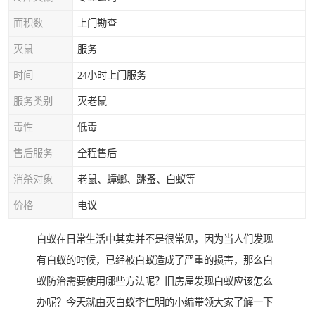
面积数
上门勘查
灭鼠
服务
时间
24小时上门服务
服务类别
灭老鼠
毒性
低毒
售后服务
全程售后
消杀对象
老鼠、蟑螂、跳蚤、白蚁等
价格
电议
白蚁在日常生活中其实并不是很常见，因为当人们发现
有白蚁的时候，已经被白蚁造成了严重的损害，那么白
蚁防治需要使用哪些方法呢？旧房屋发现白蚁应该怎么
办呢？今天就由灭白蚁李仁明的小编带领大家了解一下