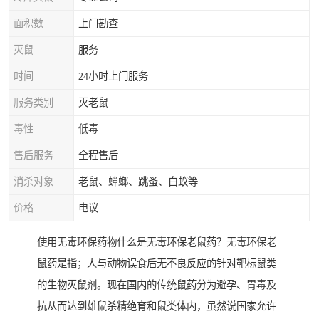
面积数
上门勘查
灭鼠
服务
时间
24小时上门服务
服务类别
灭老鼠
毒性
低毒
售后服务
全程售后
消杀对象
老鼠、蟑螂、跳蚤、白蚁等
价格
电议
使用无毒环保药物什么是无毒环保老鼠药？无毒环保老
鼠药是指；人与动物误食后无不良反应的针对靶标鼠类
的生物灭鼠剂。现在国内的传统鼠药分为避孕、胃毒及
抗从而达到雄鼠杀精绝育和鼠类体内，虽然说国家允许