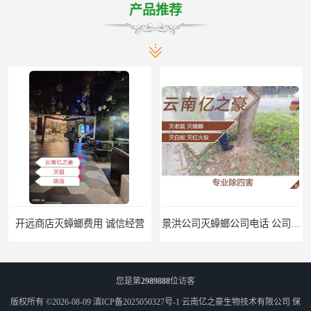
产品推荐
开远商店灭蟑螂费用 诚信经营
景洪公司灭蟑螂公司电话 公司致力于诚信
您是第
2989888
位访客
版权所有 ©2026-08-09
滇ICP备2025050327号-1
云南亿之豪生物技术有限公司
保