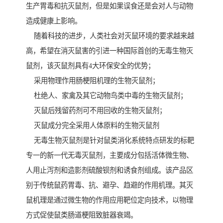
生产胃毒和抗灭鼠剂，但是如果误食还是会对人与动物
造成健康上影响。
随着科技的进步，人类社会对灭鼠环境的要求越来越
高，希望在消灭鼠害的引进一种国际首创的无毒生物灭
鼠剂，该灭鼠剂具有4大环保安全的优势；
采用物理作用肠梗阻机理的生物灭鼠剂；
杜绝人、家禽及其它动物鸟类中毒的生物灭鼠剂；
灭鼠后残留药剂可不用回收的生物灭鼠剂；
灭鼠成分完全采用人体原料的生物灭鼠剂
无毒生物灭鼠剂是针对鼠类消化系统特点研发的标靶
专一的新一代无毒灭鼠剂，主要成分包括活体微生物、
人用止泻剂和造影剂硫酸钡剂和诱食剂组成。该产品区
别于传统鼠药胃毒、抗、避孕、趋避的作用机理。其灭
鼠机理是通过微生物的作用应用靶位定向技术，以物理
方式促使鼠类肠道梗阻致脏器衰竭。