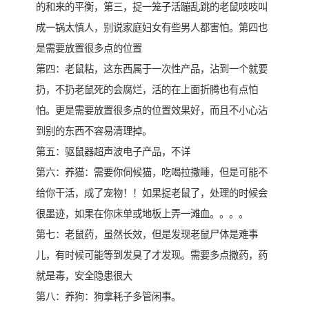
的和来的平衡，第三，捉一笼子活蹦乱跳的老鼠吱吱叫
成一锅太慎人，别说家庭妇女有些男人都害怕。第四也
是需要放置很多点的位置
第四：老鼠粘，这东西属于一次性产品，沾到一个就要
扔，不扔老鼠死的会腐烂，活的在上面折腾也有点怕
怕。更是需要放置很多点的位置效果好，而且不小心沾
到别的东西不容易清理掉。
第五：驱鼠器超声波电子产品，不详
第六：养猫：需要你伺候猫，吃喝拉撒睡，但是可能不
给你干活，成了宠物！！如果捉老鼠了，处理的时候会
很墨迹，如果在你床单或地板上弄一滩血。。。。
第七：老鼠药，虽然长效，但是发现老鼠尸体是难事
儿，有时候可能等到发臭了才发现。需要多点撒药，药
就是毒，安全隐患很大
第八：养狗：狗拿耗子多管闲事。