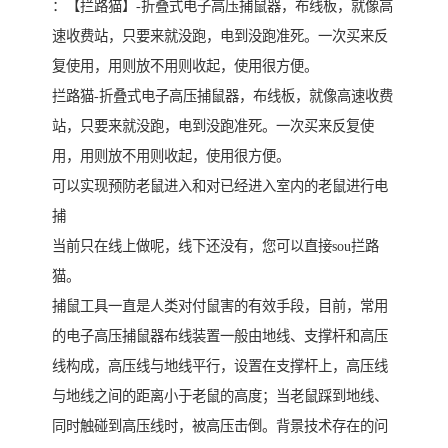
：【拦路猫】-折叠式电子高压捕鼠器，布线板，就像高
速收费站，只要来就没跑，电到没跑准死。一次买来反
复使用，用则放不用则收起，使用很方便。
拦路猫-折叠式电子高压捕鼠器，布线板，就像高速收费
站，只要来就没跑，电到没跑准死。一次买来反复使
用，用则放不用则收起，使用很方便。
可以实现预防老鼠进入和对已经进入室内的老鼠进行电
捕
当前只在线上做呢，线下还没有，您可以直接sou拦路
猫。
捕鼠工具一直是人类对付鼠害的有效手段，目前，常用
的电子高压捕鼠器布线装置一般由地线、支撑杆和高压
线构成，高压线与地线平行，设置在支撑杆上，高压线
与地线之间的距离小于老鼠的高度；当老鼠踩到地线、
同时触碰到高压线时，被高压击倒。背景技术存在的问