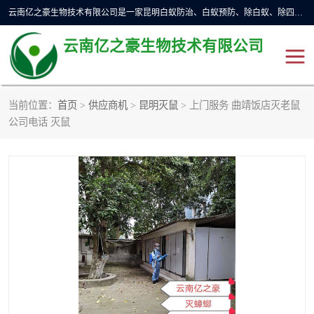
云南亿之豪生物技术有限公司是一家昆明白蚁防治、白蚁预防、除白蚁、除四害、灭蟑螂、消毒等业务的公司，公司致力于诚信经营、科技良好、讲究信誉、造福社会的理念，坚持走技术化、服务统一化,竭诚以优良的施工质量、主动的跟进服务、的管理经验，以诚信取于社会，立足于社会。
云南亿之豪生物技术有限公司
当前位置：
首页
>
供应商机
>
昆明灭鼠
> 上门服务 曲靖饭店灭老鼠
昆明灭鼠
昆明灭白蚁
公司电话 灭鼠
昆明灭蟑螂
昆明杀虫
昆明除四害
昆明消杀公司
昆明消毒公司
昆明灭红火蚁公司
昆明驱蛇公司
昆明除虫除蚁