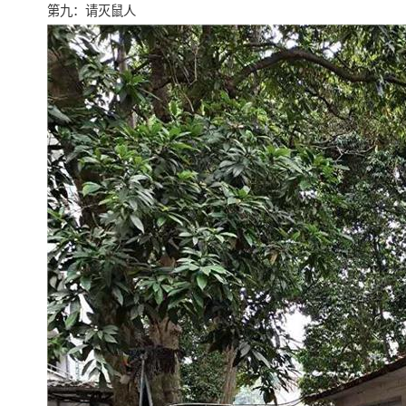
第九：请灭鼠人