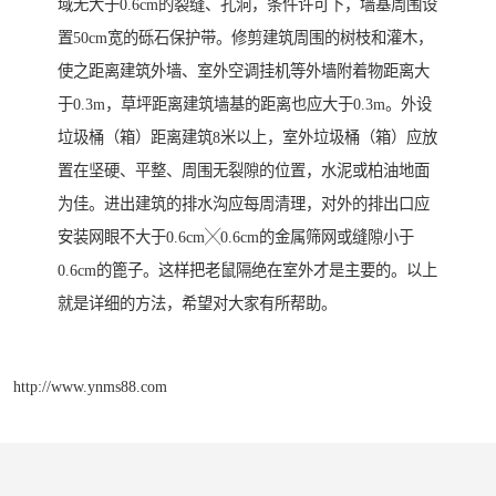
域无大于0.6cm的裂缝、孔洞，条件许可下，墙基周围设
置50cm宽的砾石保护带。修剪建筑周围的树枝和灌木，
使之距离建筑外墙、室外空调挂机等外墙附着物距离大
于0.3m，草坪距离建筑墙基的距离也应大于0.3m。外设
垃圾桶（箱）距离建筑8米以上，室外垃圾桶（箱）应放
置在坚硬、平整、周围无裂隙的位置，水泥或柏油地面
为佳。进出建筑的排水沟应每周清理，对外的排出口应
安装网眼不大于0.6cm╳0.6cm的金属筛网或缝隙小于
0.6cm的篦子。这样把老鼠隔绝在室外才是主要的。以上
就是详细的方法，希望对大家有所帮助。
http://www.ynms88.com