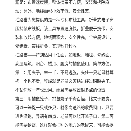
题是：布置速度慢，整体携带不方便，安装和拆除麻
烦；另外，地线面积小效率低，安全性差。
拦路猫为您提供的是一种专利布线工具，折叠式电子高
压捕鼠布线板，该工具布置速度快，折叠便于携带，安
装和收起方便，地线面积大，安全性高，全金属设计，
瓷绝缘，带线折叠，实现秒开秒收。
拦路猫——特别适用于任面，如地板、地毯、瓷砖面、
高层建筑、阳台、楼顶、厨房的捕鼠使用，简单方便。
第二：用夹子，率一半，不易逃脱，夹住一只老鼠就算
扔一个也不贵，弊端就是老鼠必须钻进经过踩踏夹子。
不钻你放一年也没用。而且需要放置很多点的位置
第三：用捕鼠笼子，捕鼠笼子千奇百怪，比夹子要贵，
可以一笼捉一只或多只，就像高速路的收费窗口，只要
进也没跑，弊端有四点，老鼠可以绕开笼子口，第二可
能需要诱饵，这样就会把别的地方的老鼠来，可能会捉