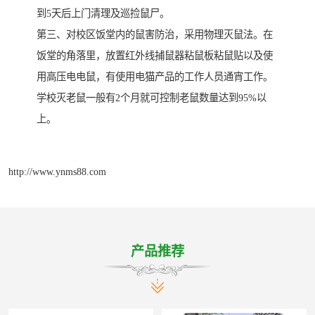
到5天后上门清理及巡捡鼠尸。
第三、对校区饭堂内的鼠害防治，采用物理灭鼠法。在
饭堂的角落里，放置红外线捕鼠器粘鼠板粘鼠贴以及使
用高压电电鼠，有使用电猫产品的工作人员通宵工作。
学校灭老鼠一般有2个月就可控制老鼠数量达到95%以
上。
http://www.ynms88.com
产品推荐