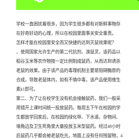
学校一直困扰着很多，因为学生很多都有对新鲜事物存
在好奇好动的心理，所以在校园里面事关安全重责。
怎样才能在校园里安全而又快捷的达到灭鼠效果呢？
、使用国家允许生产的第二代抗剂、溴鼠灵，该药品以
稻谷玉米等农作物按一定比例制成鼠药，从而达到诱杀
老鼠的效果。由于该产品的毒理机制主要是阻碍酶原的
合成，导致老鼠体内，如有不慎中毒，该产品使用维生
素k1即可。
第二、为了让在校学生没有机会接触鼠药，我们一般采
用错开上课时间统一投放鼠药。每周五下午在校园的学
生都放学回家后，在校园的绿化带、下水道、杂物间、
墙角边及卫生死角里大量投放玉米型鼠药。经过48小时
后鼠药几乎都会被老鼠吃光，地面上没有任何残留物，4