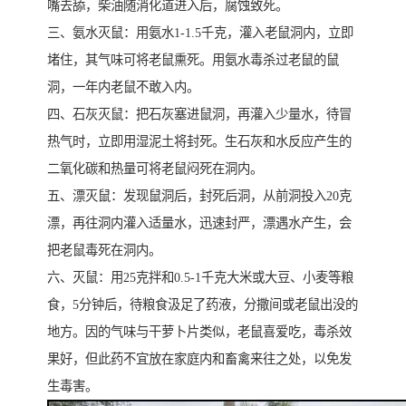
嘴去舔，柴油随消化道进入后，腐蚀致死。
三、氨水灭鼠：用氨水1-1.5千克，灌入老鼠洞内，立即
堵住，其气味可将老鼠熏死。用氨水毒杀过老鼠的鼠
洞，一年内老鼠不敢入内。
四、石灰灭鼠：把石灰塞进鼠洞，再灌入少量水，待冒
热气时，立即用湿泥土将封死。生石灰和水反应产生的
二氧化碳和热量可将老鼠闷死在洞内。
五、漂灭鼠：发现鼠洞后，封死后洞，从前洞投入20克
漂，再往洞内灌入适量水，迅速封严，漂遇水产生，会
把老鼠毒死在洞内。
六、灭鼠：用25克拌和0.5-1千克大米或大豆、小麦等粮
食，5分钟后，待粮食汲足了药液，分撒间或老鼠出没的
地方。因的气味与干萝卜片类似，老鼠喜爱吃，毒杀效
果好，但此药不宜放在家庭内和畜禽来往之处，以免发
生毒害。