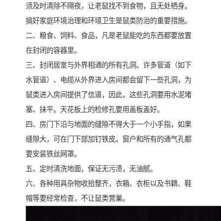
须及时清除不隔夜，让老鼠找不到食物，且无处栖身。
搞好家庭环境治理和环境卫生是鼠类防治的重要措施。
二、粮食、饲料、食品，凡是老鼠能吃的东西都要放置
在封闭的容器里。
三、封闭居室与外界相通的所有孔洞。许多管道（如下
水管道）、电缆从外界进入房间都会留下一些孔洞，为
鼠类进入房间提供了信道，因此，这些孔洞要用水泥堵
塞、抹平。天花板上的检修孔要用盖板盖好。
四、房门下沿与地面的缝隙不得大于一个小手指，如果
缝隙大，可在门下部加钉铁皮。窗户和所有的通气孔都
要安装铁丝网罩。
五、定时清洗地面，保证无污渍，无油腻。
六、各种用具杂物收拾整齐，衣箱、衣柜以及书籍、鞋
帽等要经常检查，不让鼠类营巢。