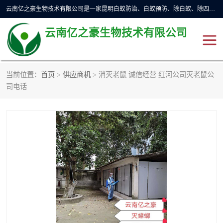
云南亿之豪生物技术有限公司是一家昆明白蚁防治、白蚁预防、除白蚁、除四害、灭蟑螂、消毒等业务的公司，公司致力于诚信经营、科技良好、讲究信誉、造福社会的理念，坚持走技术化、服务统一化,竭诚以优良的施工质量、主动的跟进服务、的管理经验，以诚信取于社会，立足于社会。
云南亿之豪生物技术有限公司
当前位置：
首页
>
供应商机
> 消灭老鼠 诚信经营 红河公司灭老鼠公
昆明灭鼠
昆明灭白蚁
司电话
昆明灭蟑螂
昆明杀虫
昆明除四害
昆明消杀公司
昆明消毒公司
昆明灭红火蚁公司
昆明驱蛇公司
昆明除虫除蚁