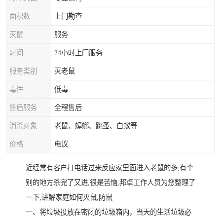
面积数
上门勘查
灭鼠
服务
时间
24小时上门服务
服务类别
灭老鼠
毒性
低毒
售后服务
全程售后
消杀对象
老鼠、蟑螂、跳蚤、白蚁等
价格
电议
近经常有客户打电话过来反应家里面进入老鼠的多,有个
别的地方杀完了又进,很是苦恼,邦卓工作人员为您整理了
一下,讲解家庭如何灭鼠,防鼠
一、将垃圾投放在密闭的垃圾箱内，当天的生活垃圾必