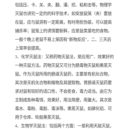
包括压、卡、关、夹、翻、灌、挖、粘和击等。物理学
灭鼠也讲究一定的的科学技术，如安放鼠笼（夹）要放
在鼠，应与鼠洞有一定距离，有时用些伪装，可以提高
捕杀率；鼠笼上的诱饵要新鲜，应是鼠类爱吃的食物。
一般个晚上老鼠不易上笼因有“新物反应”，二、三天后
上笼率会提高。
3、化学灭鼠法：又称药物灭鼠法，是应用广、效果好的
一种灭鼠方法。药物灭鼠又可分为肠毒物灭鼠和熏蒸灭
鼠。作为灭鼠所用的肠道灭鼠药，主要是有机化合物，
其次是无机化合物和植物及其提取物。胃肠道灭鼠药要
求对鼠有较好的适口性，不会拒食，毒力适当。由它为
主制成各种毒饵，效果好，用法简便，用量大。其次是
毒水、毒粉、毒胶、毒沫等。熏蒸灭鼠，如磷化铝、可
用于仓库、轮船熏蒸灭鼠。
4、生物学灭鼠法：包括两个方面：一是利用天敌灭鼠，