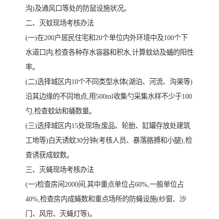
沟)及通风口等处的防鼠设施状况。
二、灭蚊现场考核办法
(一)在200户居民住宅和20个单位内外环境中及100个下
水道口内,检查各种存水容器和积水,计算蚊幼及蛹的阳性
率。
(二)选择城区内10个不同类型水体(湖泊、河流、沟渠等)
沿其边缘的不同地点,用500ml收集勺采集水样不少于100
勺,检查蚊幼和蛹数量。
(三)选择城区内15处现场(废品、轮胎、缸罐存放处建筑
工地等)白天诱蚊30分钟(考核人员、暴落胳膊和小腿),检
查诱获成蚊数。
三、灭蝇现场考核办法
(一)检查房间2000间,其中重点单位占60%,一般单位占
40%,检查房内成蝇数和重点场所的防蝇设施(纱窗、沙
门、风帘、灭蝇灯等)。