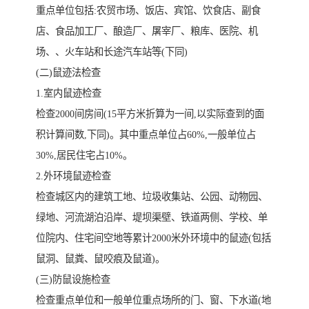
重点单位包括:农贸市场、饭店、宾馆、饮食店、副食
店、食品加工厂、酿造厂、屠宰厂、粮库、医院、机
场、、火车站和长途汽车站等(下同)
(二)鼠迹法检查
1.室内鼠迹检查
检查2000间房间(15平方米折算为一间,以实际查到的面
积计算间数,下同)。其中重点单位占60%,一般单位占
30%,居民住宅占10%。
2.外环境鼠迹检查
检查城区内的建筑工地、垃圾收集站、公园、动物园、
绿地、河流湖泊沿岸、堤坝渠壁、铁道两侧、学校、单
位院内、住宅间空地等累计2000米外环境中的鼠迹(包括
鼠洞、鼠粪、鼠咬痕及鼠道)。
(三)防鼠设施检查
检查重点单位和一般单位重点场所的门、窗、下水道(地