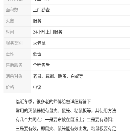
面积数
上门勘查
灭鼠
服务
时间
24小时上门服务
服务类别
灭老鼠
毒性
低毒
售后服务
全程售后
消杀对象
老鼠、蟑螂、跳蚤、白蚁等
价格
电议
临近冬季，很多老的师傅给您详细解答下
常用的灭鼠器械有鼠夹、鼠笼、粘鼠板等，其使用方法
有几个共同点：一是要布放在鼠道上；二是要有诱饵；
三是要有效，即鼠夹、鼠笼能有效击发，粘鼠板要有足