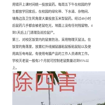
用错开上课时间统一投放鼠药。每周五下午在校园的学
生都放学回家后，在校园的绿化带、下水道、杂物间、
墙角边及卫生死角里大量投放玉米型鼠药。经过48小时
后鼠药几乎都会被老鼠吃光，地面上没有任何残留物，4
到5天后上门清理及巡捡鼠尸。
第三、对校区饭堂内的鼠害防治，采用物理灭鼠法。在
饭堂的角落里，放置红外线捕鼠器粘鼠板粘鼠贴以及使
用高压电电鼠，有使用电猫产品的工作人员通宵工作。
学校灭老鼠一般有2个月就可控制老鼠数量达到95%以
上。