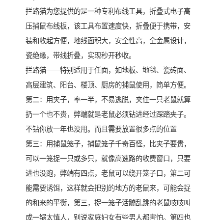
拦路猫为您提供的是一种专利布线工具，折叠式电子高
压捕鼠布线板，该工具布置速度快，折叠便于携带，安
装和收起方便，地线面积大，安全性高，全金属设计，
瓷绝缘，带线折叠，实现秒开秒收。
拦路猫——特别适用于任面，如地板、地毯、瓷砖面、
高层建筑、阳台、楼顶、厨房的捕鼠使用，简单方便。
第二：用夹子，率一半，不易逃脱，夹住一只老鼠就算
扔一个也不贵，弊端就是老鼠必须钻进经过踩踏夹子。
不钻你放一年也没用。而且需要放置很多点的位置
第三：用捕鼠笼子，捕鼠笼子千奇百怪，比夹子要贵，
可以一笼捉一只或多只，就像高速路的收费窗口，只要
进也没跑，弊端有四点，老鼠可以绕开笼子口，第二可
能需要诱饵，这样就会把别的地方的老鼠来，可能会捉
的和来的平衡，第三，捉一笼子活蹦乱跳的老鼠吱吱叫
成一锅太慎人，别说家庭妇女有些男人都害怕。第四也