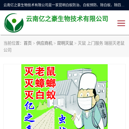
云南亿之豪生物技术有限公司是一家昆明白蚁防治、白蚁预防、除白蚁、除四害、灭蟑螂、消毒等业务的公司，公司致力于诚信经营、科技良好、讲究信誉、造福社会的理念，坚持走技术化、服务统一化,竭诚以优良的施工质量、主动的跟进服务、的管理经验，以诚信取于社会，立足于社会。
云南亿之豪生物技术有限公司
当前位置：
首页
>
供应商机
>
昆明灭鼠
> 灭鼠 上门服务 瑞丽灭老鼠
昆明灭鼠
昆明灭白蚁
公司
昆明灭蟑螂
昆明杀虫
昆明除四害
昆明消杀公司
昆明消毒公司
昆明灭红火蚁公司
昆明驱蛇公司
昆明除虫除蚁