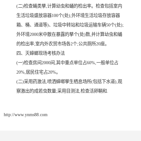
(二)检查蝇类孳,计算幼虫和蛹的检出率。检查包括室内
生活垃圾盛放容器100个(处);外环境生活垃圾存放容器
箱、桶、通道等)、垃圾中转站和垃圾运输车辆50个(处);
外环境2000米中散在暴露的孳个(处)数,并计算幼虫和蛹
的检出率;室内外农贸市场各2个;公共厕所20座。
四、灭蟑螂现场考核办法
(一)检查房间2000间,其中重点单位占60%,一般单位占
20%,居民住宅占20%。
(二)采用药激法,喷洒蟑啷孳生栖息场所(包括下水道),观
察激出的成若虫数量;采用目测法,检查活卵鞘和.
http://www.ynms88.com