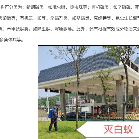
结构可分类为：新烟碱类，如吡虫啉、啶虫脒等；有机磷类，如辛硫磷、
灭菊酯等；有机氯，如等；杀螨剂类，如哒螨灵、克螨特等；昆虫生长调
等；苯甲酰脲类，如除虫脲、噻嗪酮等。此外，还有根据有效成分物质来
、多角体病等。