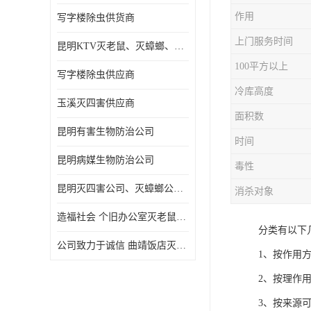
作用
写字楼除虫供货商
上门服务时间
昆明KTV灭老鼠、灭蟑螂、病媒生物防治
100平方以上
写字楼除虫供应商
冷库高度
玉溪灭四害供应商
面积数
昆明有害生物防治公司
时间
昆明病媒生物防治公司
毒性
昆明灭四害公司、灭蟑螂公司、灭臭虫公司、灭蚂蚁公司
消杀对象
造福社会 个旧办公室灭老鼠价格
分类有以下
公司致力于诚信 曲靖饭店灭老鼠
1、按作用
2、按理作
3、按来源