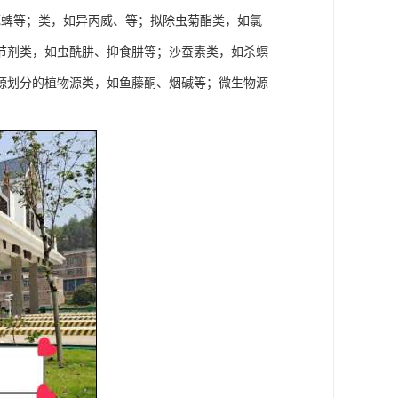
死蜱等；类，如异丙威、等；拟除虫菊酯类，如氯
节剂类，如虫酰肼、抑食肼等；沙蚕素类，如杀螟
源划分的植物源类，如鱼藤酮、烟碱等；微生物源