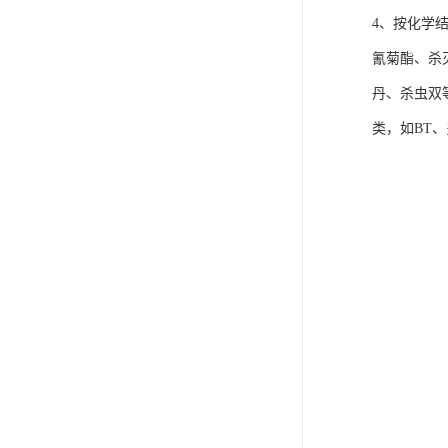
4、按化学
氰菊酯、杀
丹、杀虫双
类，如BT