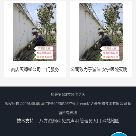
商店灭蟑螂公司 上门服务
公司致力于诚信 安宁医院灭跳蚤批发 曲靖工厂灭跳蚤公司
您是第
2987700
位访客
版权所有 ©2026-08-08
滇ICP备2025050327号-1
云南亿之豪生物技术有限公司
保
留所有权利.
技术支持：
八方资源网
免责声明
管理员入口
网站地图