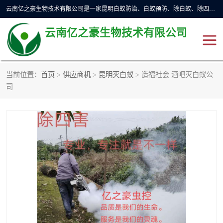
云南亿之豪生物技术有限公司是一家昆明白蚁防治、白蚁预防、除白蚁、除四害、灭蟑螂、消毒等业务的公司，公司致力于诚信经营、科技良好、讲究信誉、造福社会的理念，坚持走技术化、服务统一化,竭诚以优良的施工质量、主动的跟进服务、的管理经验，以诚信取于社会，立足于社会。
云南亿之豪生物技术有限公司
当前位置：
首页
>
供应商机
>
昆明灭白蚁
> 造福社会 酒吧灭白蚁公
昆明灭鼠
昆明灭白蚁
司
昆明灭蟑螂
昆明杀虫
昆明除四害
昆明消杀公司
昆明消毒公司
昆明灭红火蚁公司
昆明驱蛇公司
昆明除虫除蚁