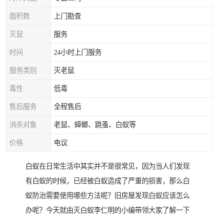
面积数
上门勘查
灭鼠
服务
时间
24小时上门服务
服务类别
灭老鼠
毒性
低毒
售后服务
全程售后
消杀对象
老鼠、蟑螂、跳蚤、白蚁等
价格
电议
白蚁在日常生活中其实并不是很常见，因为当人们发现
有白蚁的时候，已经被白蚁造成了严重的损害，那么白
蚁防治需要使用哪些方法呢？旧房屋发现白蚁应该怎么
办呢？今天就由灭白蚁李仁明的小编带领大家了解一下