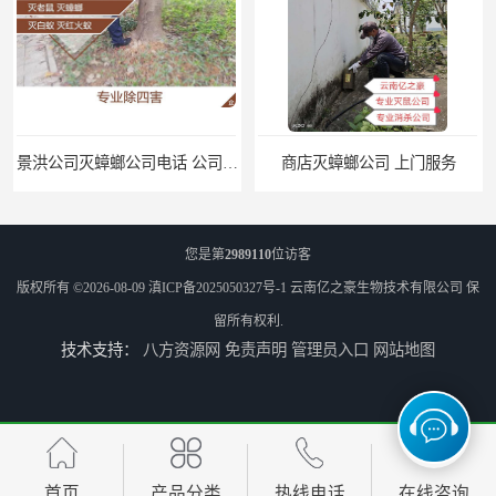
景洪公司灭蟑螂公司电话 公司致力于诚信
商店灭蟑螂公司 上门服务
您是第
2989110
位访客
版权所有 ©2026-08-09
滇ICP备2025050327号-1
云南亿之豪生物技术有限公司
保
留所有权利.
技术支持：
八方资源网
免责声明
管理员入口
网站地图
公司致力于诚信 安宁医院灭跳蚤批发 曲靖工厂灭跳蚤公司
上门服务 楚雄森林灭跳蚤批发 商店灭跳蚤厂商
首页
产品分类
热线电话
在线咨询