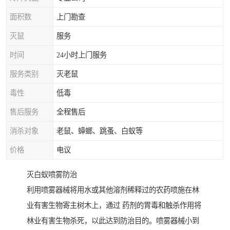
面积数
上门勘查
灭鼠
服务
时间
24小时上门服务
服务类别
灭老鼠
毒性
低毒
售后服务
全程售后
消杀对象
老鼠、蟑螂、跳蚤、白蚁等
价格
电议
灭白蚁喷雾防治
利用喷雾器械将用水或其他溶剂稀释过的农药喷施在林
业有害生物寄主树木上，通过 药剂的胃毒和触杀作用将
林业有害生物杀死，以此达到防治目的。喷雾器械小到