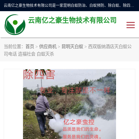
云南亿之豪生物技术有限公司是一家昆明白蚁防治、白蚁预防、除白蚁、除四害、灭蟑螂、消毒等业务的公司，公司致力于诚信经营、科技良好、讲究信誉、造福社会的理念，坚持走技术化、服务统一化,竭诚以优良的施工质量、主动的跟进服务、的管理经验，以诚信取于社会，立足于社会。
云南亿之豪生物技术有限公司
当前位置：
首页
>
供应商机
>
昆明灭白蚁
> 西双版纳酒店灭白蚁公
昆明灭鼠
昆明灭白蚁
司电话 造福社会 白蚁灭杀
昆明灭蟑螂
昆明杀虫
昆明除四害
昆明消杀公司
昆明消毒公司
昆明灭红火蚁公司
昆明驱蛇公司
昆明除虫除蚁