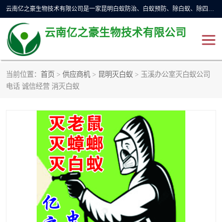
云南亿之豪生物技术有限公司是一家昆明白蚁防治、白蚁预防、除白蚁、除四害、灭蟑螂、消毒等业务的公司，公司致力于诚信经营、科技良好、讲究信誉、造福社会的理念，坚持走技术化、服务统一化,竭诚以优良的施工质量、主动的跟进服务、的管理经验，以诚信取于社会，立足于社会。
云南亿之豪生物技术有限公司
当前位置：
首页
>
供应商机
>
昆明灭白蚁
> 玉溪办公室灭白蚁公司
昆明灭鼠
昆明灭白蚁
电话 诚信经营 消灭白蚁
昆明灭蟑螂
昆明杀虫
昆明除四害
昆明消杀公司
昆明消毒公司
昆明灭红火蚁公司
昆明驱蛇公司
昆明除虫除蚁