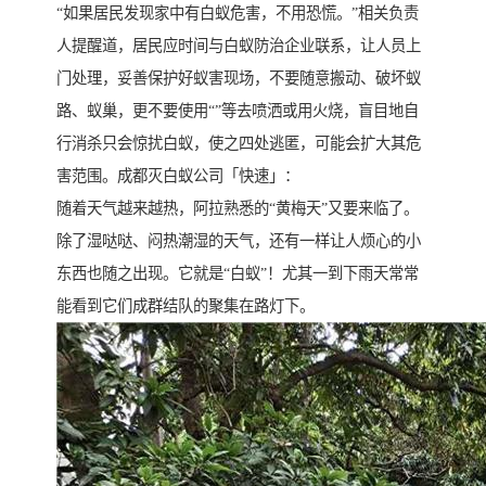
“如果居民发现家中有白蚁危害，不用恐慌。”相关负责
人提醒道，居民应时间与白蚁防治企业联系，让人员上
门处理，妥善保护好蚁害现场，不要随意搬动、破坏蚁
路、蚁巢，更不要使用“”等去喷洒或用火烧，盲目地自
行消杀只会惊扰白蚁，使之四处逃匿，可能会扩大其危
害范围。成都灭白蚁公司「快速」：
随着天气越来越热，阿拉熟悉的“黄梅天”又要来临了。
除了湿哒哒、闷热潮湿的天气，还有一样让人烦心的小
东西也随之出现。它就是“白蚁”！尤其一到下雨天常常
能看到它们成群结队的聚集在路灯下。