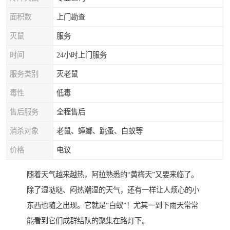
面积数
上门勘查
灭鼠
服务
时间
24小时上门服务
服务类别
灭老鼠
毒性
低毒
售后服务
全程售后
消杀对象
老鼠、蟑螂、跳蚤、白蚁等
价格
电议
随着天气越来越热，阿拉熟悉的“黄梅天”又要来临了。
除了湿哒哒、闷热潮湿的天气，还有一样让人烦心的小
东西也随之出现。它就是“白蚁”！尤其一到下雨天常常
能看到它们成群结队的聚集在路灯下。