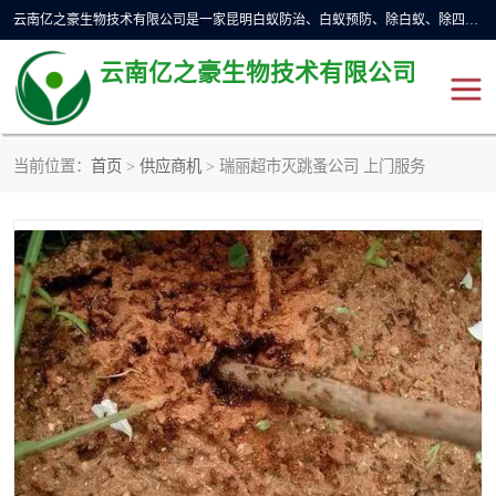
云南亿之豪生物技术有限公司是一家昆明白蚁防治、白蚁预防、除白蚁、除四害、灭蟑螂、消毒等业务的公司，公司致力于诚信经营、科技良好、讲究信誉、造福社会的理念，坚持走技术化、服务统一化,竭诚以优良的施工质量、主动的跟进服务、的管理经验，以诚信取于社会，立足于社会。
云南亿之豪生物技术有限公司
当前位置：
首页
>
供应商机
> 瑞丽超市灭跳蚤公司 上门服务
昆明灭鼠
昆明灭白蚁
昆明灭蟑螂
昆明杀虫
昆明除四害
昆明消杀公司
昆明消毒公司
昆明灭红火蚁公司
昆明驱蛇公司
昆明除虫除蚁