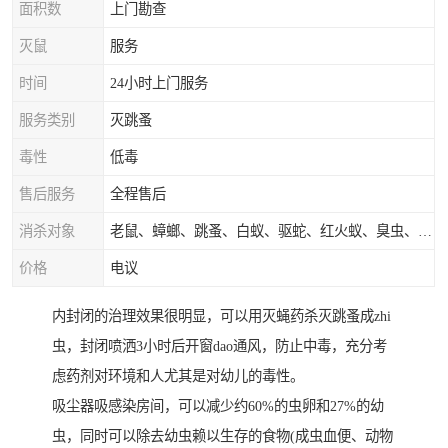
面积数
上门勘查
灭鼠
服务
时间
24小时上门服务
服务类别
灭跳蚤
毒性
低毒
售后服务
全程售后
消杀对象
老鼠、蟑螂、跳蚤、白蚁、驱蛇、红火蚁、臭虫、蚂蚁等
价格
电议
内封闭的治理效果很明显，可以用灭蝇药杀灭跳蚤成zhi
虫，封闭喷洒3小时后开窗dao通风，防止中毒，充分考
虑药剂对环境和人尤其是对幼儿的毒性。
吸尘器吸感染房间，可以减少约60%的虫卵和27%的幼
虫，同时可以除去幼虫赖以生存的食物(成虫血便、动物