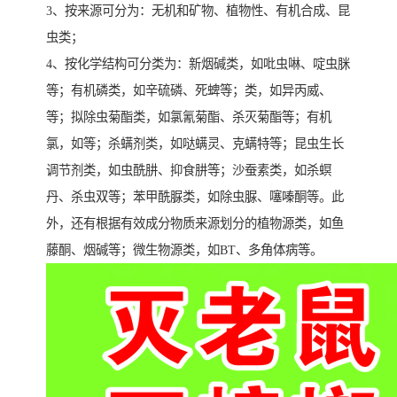
3、按来源可分为：无机和矿物、植物性、有机合成、昆
虫类；
4、按化学结构可分类为：新烟碱类，如吡虫啉、啶虫脒
等；有机磷类，如辛硫磷、死蜱等；类，如异丙威、
等；拟除虫菊酯类，如氯氰菊酯、杀灭菊酯等；有机
氯，如等；杀螨剂类，如哒螨灵、克螨特等；昆虫生长
调节剂类，如虫酰肼、抑食肼等；沙蚕素类，如杀螟
丹、杀虫双等；苯甲酰脲类，如除虫脲、噻嗪酮等。此
外，还有根据有效成分物质来源划分的植物源类，如鱼
藤酮、烟碱等；微生物源类，如BT、多角体病等。